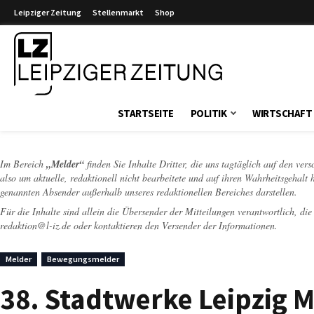
Leipziger Zeitung
Stellenmarkt
Shop
Leipziger Zeitung
STARTSEITE
POLITIK
WIRTSCHAFT
Im Bereich
„Melder“
finden Sie Inhalte Dritter, die uns tagtäglich auf den ver
also um aktuelle, redaktionell nicht bearbeitete und auf ihren Wahrheitsgehalt 
genannten Absender außerhalb unseres redaktionellen Bereiches darstellen.
Für die Inhalte sind allein die Übersender der Mitteilungen verantwortlich, di
redaktion@l-iz.de
oder kontaktieren den Versender der Informationen.
Melder
Bewegungsmelder
38. Stadtwerke Leipzig 