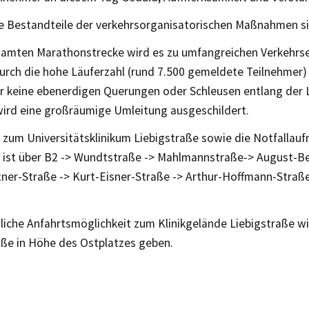
e Bestandteile der verkehrsorganisatorischen Maßnahmen si
samten Marathonstrecke wird es zu umfangreichen Verkehrs
rch die hohe Läuferzahl (rund 7.500 gemeldete Teilnehmer) 
r keine ebenerdigen Querungen oder Schleusen entlang der 
wird eine großräumige Umleitung ausgeschildert.
 zum Universitätsklinikum Liebigstraße sowie die Notfallauf
e ist über B2 -> Wundtstraße -> Mahlmannstraße-> August-Be
tner-Straße -> Kurt-Eisner-Straße -> Arthur-Hoffmann-Straß
liche Anfahrtsmöglichkeit zum Klinikgelände Liebigstraße wi
aße in Höhe des Ostplatzes geben.