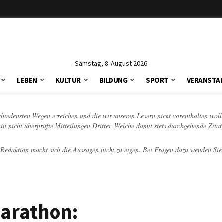
Samstag, 8. August 2026
LEBEN
KULTUR
BILDUNG
SPORT
VERANSTA
schiedensten Wegen erreichen und die wir unseren Lesern nicht vorenthalten woll
hin nicht überprüfte Mitteilungen Dritter. Welche damit stets durchgehende Zita
e Redaktion macht sich die Aussagen nicht zu eigen. Bei Fragen dazu wenden Sie
Marathon: