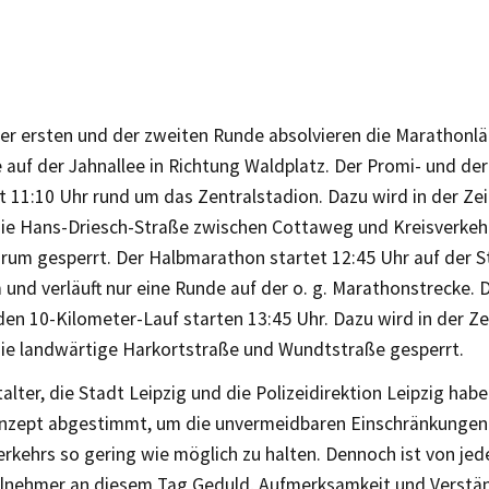
er ersten und der zweiten Runde absolvieren die Marathonlä
auf der Jahnallee in Richtung Waldplatz. Der Promi- und der
t 11:10 Uhr rund um das Zentralstadion. Dazu wird in der Zei
die Hans-Driesch-Straße zwischen Cottaweg und Kreisverkeh
rum gesperrt. Der Halbmarathon startet 12:45 Uhr auf der 
und verläuft nur eine Runde auf der o. g. Marathonstrecke. 
den 10-Kilometer-Lauf starten 13:45 Uhr. Dazu wird in der Ze
die landwärtige Harkortstraße und Wundtstraße gesperrt.
alter, die Stadt Leipzig und die Polizeidirektion Leipzig hab
nzept abgestimmt, um die unvermeidbaren Einschränkungen
erkehrs so gering wie möglich zu halten. Dennoch ist von je
ilnehmer an diesem Tag Geduld, Aufmerksamkeit und Verstän