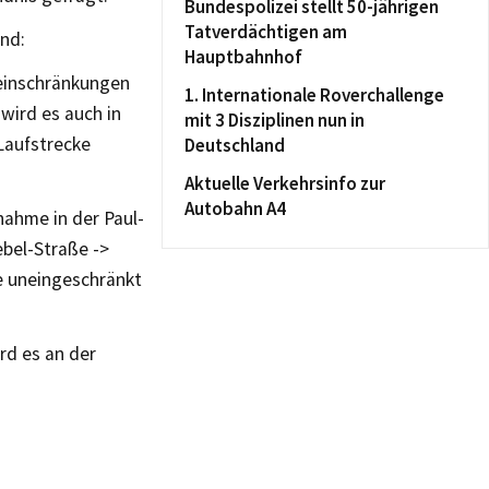
Bundespolizei stellt 50-jährigen
Tatverdächtigen am
nd:
Hauptbahnhof
einschränkungen
1. Internationale Roverchallenge
wird es auch in
mit 3 Disziplinen nun in
Laufstrecke
Deutschland
Aktuelle Verkehrsinfo zur
Autobahn A4
nahme in der Paul-
bel-Straße ->
e uneingeschränkt
rd es an der