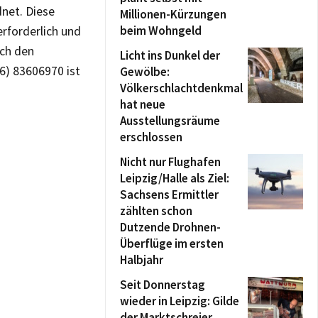
dnet. Diese
Millionen-Kürzungen
beim Wohngeld
erforderlich und
ch den
Licht ins Dunkel der
76) 83606970 ist
Gewölbe:
Völkerschlachtdenkmal
hat neue
Ausstellungsräume
erschlossen
Nicht nur Flughafen
Leipzig/Halle als Ziel:
Sachsens Ermittler
zählten schon
Dutzende Drohnen-
Überflüge im ersten
Halbjahr
Seit Donnerstag
wieder in Leipzig: Gilde
der Marktschreier