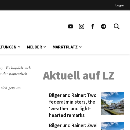
Login
LTUNGEN
MELDER
MARKTPLATZ
en. Es handelt sich
Aktuell auf LZ
te der namentlich
 sich gern an
Bilger and Rainer: Two
federal ministers, the
‘weather’ and light-
hearted remarks
Bilger und Rainer: Zwei