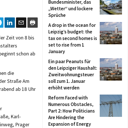
Bundesminister, das
„Wetter“ und lockere
Sprüche
A drop in the ocean for
Leipzig’s budget: the
er Zeit von 8 bis
tax on second homes is
set to rise from 1
stalters
January
 beginnt schon ab
Ein paar Peanuts für
den Leipziger Haushalt:
hen die
Zweitwohnungsteuer
 der Straße Am
soll zum 1. Januar
erhöht werden
orabend ab 18 Uhr
Reform Faced with
Numerous Obstacles,
r
Part 2: How Politicians
aße, Karl-
Are Hindering the
Expansion of Energy
einweg, Prager