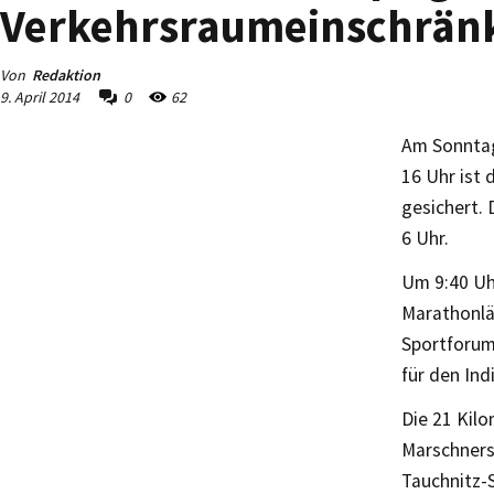
Verkehrsraumeinschränk
Von
Redaktion
9. April 2014
0
62
Am Sonntag,
16 Uhr ist 
gesichert. 
6 Uhr.
Um 9:40 Uhr
Marathonläu
Sportforum
für den Ind
Die 21 Kil
Marschnerst
Tauchnitz-