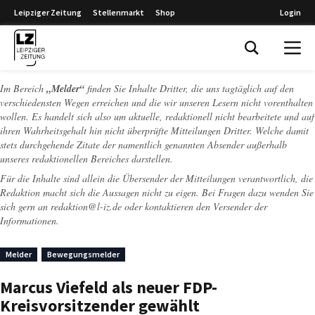
Leipziger Zeitung
Stellenmarkt
Shop
Login
Leipziger Zeitung
Im Bereich
„Melder“
finden Sie Inhalte Dritter, die uns tagtäglich auf den
verschiedensten Wegen erreichen und die wir unseren Lesern nicht vorenthalten
wollen. Es handelt sich also um aktuelle, redaktionell nicht bearbeitete und auf
ihren Wahrheitsgehalt hin nicht überprüfte Mitteilungen Dritter. Welche damit
stets durchgehende Zitate der namentlich genannten Absender außerhalb
unseres redaktionellen Bereiches darstellen.
Für die Inhalte sind allein die Übersender der Mitteilungen verantwortlich, die
Redaktion macht sich die Aussagen nicht zu eigen. Bei Fragen dazu wenden Sie
sich gern an
redaktion@l-iz.de
oder kontaktieren den Versender der
Informationen.
Melder
Bewegungsmelder
Marcus Viefeld als neuer FDP-
Kreisvorsitzender gewählt