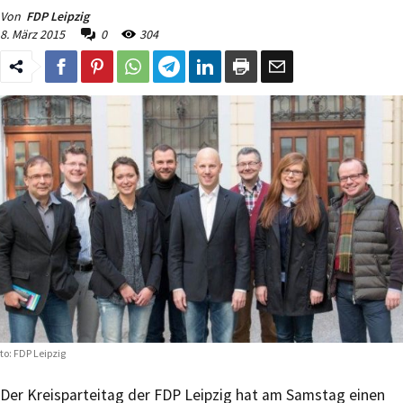
Von
FDP Leipzig
8. März 2015
0
304
to: FDP Leipzig
Der Kreisparteitag der FDP Leipzig hat am Samstag einen