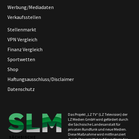
Werbung/Mediadaten
Verkaufsstellen
Stellenmarkt
VPN Vergleich
Finanz Vergleich
Sportwetten
Shop
Haftungsausschluss/Disclaimer
Datenschutz
Das Projekt „LZ TV“ (LZ Television) der
LZ Medien GmbH wird gefördert durch
die Sächsische Landesanstalt für
privaten Rundfunk und neue Medien.
Diese Maßnahme wird mitfinanziert