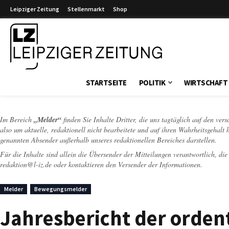
Leipziger Zeitung
Stellenmarkt
Shop
Leipziger Zeitung
STARTSEITE
POLITIK
WIRTSCHAFT
Im Bereich
„Melder“
finden Sie Inhalte Dritter, die uns tagtäglich auf den ver
also um aktuelle, redaktionell nicht bearbeitete und auf ihren Wahrheitsgehalt 
genannten Absender außerhalb unseres redaktionellen Bereiches darstellen.
Für die Inhalte sind allein die Übersender der Mitteilungen verantwortlich, di
redaktion@l-iz.de
oder kontaktieren den Versender der Informationen.
Melder
Bewegungsmelder
Jahresbericht der orden