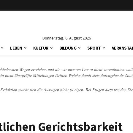
Donnerstag, 6. August 2026
LEBEN
KULTUR
BILDUNG
SPORT
VERANSTA
schiedensten Wegen erreichen und die wir unseren Lesern nicht vorenthalten woll
hin nicht überprüfte Mitteilungen Dritter. Welche damit stets durchgehende Zita
e Redaktion macht sich die Aussagen nicht zu eigen. Bei Fragen dazu wenden Sie
tlichen Gerichtsbarkeit