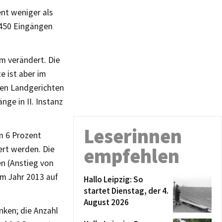
ent weniger als
 450 Eingängen
m verändert. Die
 ist aber im
den Landgerichten
nge in II. Instanz
Leserinnen
m 6 Prozent
rt werden. Die
empfehlen
en (Anstieg von
im Jahr 2013 auf
Hallo Leipzig: So
startet Dienstag, der 4.
August 2026
nken; die Anzahl