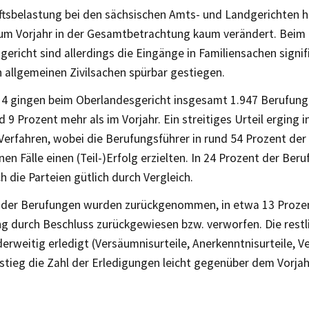
ftsbelastung bei den sächsischen Amts- und Landgerichten h
zum Vorjahr in der Gesamtbetrachtung kaum verändert. Beim
ericht sind allerdings die Eingänge in Familiensachen signif
 allgemeinen Zivilsachen spürbar gestiegen.
14 gingen beim Oberlandesgericht insgesamt 1.947 Berufunge
nd 9 Prozent mehr als im Vorjahr. Ein streitiges Urteil erging 
 Verfahren, wobei die Berufungsführer in rund 54 Prozent der 
en Fälle einen (Teil-)Erfolg erzielten. In 24 Prozent der Ber
ch die Parteien gütlich durch Vergleich.
 der Berufungen wurden zurückgenommen, in etwa 13 Prozen
ng durch Beschluss zurückgewiesen bzw. verworfen. Die restl
rweitig erledigt (Versäumnisurteile, Anerkenntnisurteile, Ve
tieg die Zahl der Erledigungen leicht gegenüber dem Vorjah