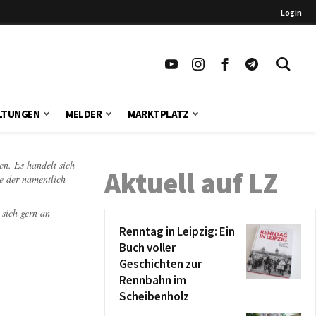
Login
LTUNGEN
MELDER
MARKTPLATZ
en. Es handelt sich
Aktuell auf LZ
te der namentlich
 sich gern an
Renntag in Leipzig: Ein
Buch voller
Geschichten zur
Rennbahn im
Scheibenholz