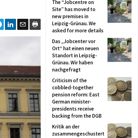
The “Jobcentre on
Site” has moved to
new premises in
Leipzig-Grünau. We
asked for more details
Das „Jobcenter vor
Ort“ hat einen neuen
Standort in Leipzig-
Grünau. Wir haben
nachgefragt
Criticism of the
cobbled-together
pension reform: East
German minister-
presidents receive
backing from the DGB
Kritik an der
zusammengeschustert