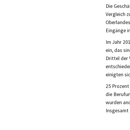
Die Geschä
Vergleich 
Oberlandesg
Eingänge in
Im Jahr 20
ein, das si
Drittel der
entschieden
einigten si
25 Prozent
die Berufu
wurden ande
Insgesamt s