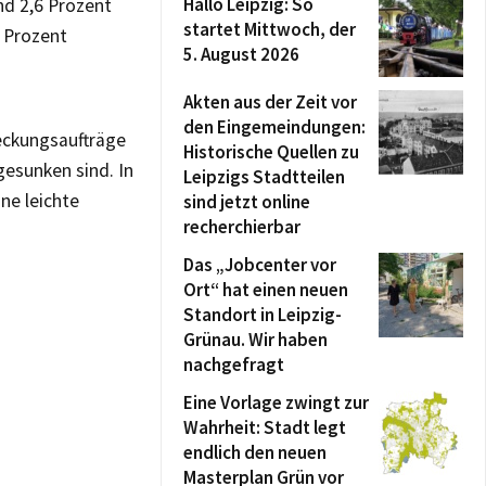
Hallo Leipzig: So
nd 2,6 Prozent
startet Mittwoch, der
2 Prozent
5. August 2026
Akten aus der Zeit vor
den Eingemeindungen:
eckungsaufträge
Historische Quellen zu
gesunken sind. In
Leipzigs Stadtteilen
ne leichte
sind jetzt online
recherchierbar
Das „Jobcenter vor
Ort“ hat einen neuen
Standort in Leipzig-
Grünau. Wir haben
nachgefragt
Eine Vorlage zwingt zur
Wahrheit: Stadt legt
endlich den neuen
Masterplan Grün vor