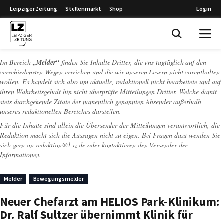
Leipziger Zeitung
Stellenmarkt
Shop
Login
Leipziger Zeitung
Im Bereich
„Melder“
finden Sie Inhalte Dritter, die uns tagtäglich auf den
verschiedensten Wegen erreichen und die wir unseren Lesern nicht vorenthalten
wollen. Es handelt sich also um aktuelle, redaktionell nicht bearbeitete und auf
ihren Wahrheitsgehalt hin nicht überprüfte Mitteilungen Dritter. Welche damit
stets durchgehende Zitate der namentlich genannten Absender außerhalb
unseres redaktionellen Bereiches darstellen.
Für die Inhalte sind allein die Übersender der Mitteilungen verantwortlich, die
Redaktion macht sich die Aussagen nicht zu eigen. Bei Fragen dazu wenden Sie
sich gern an
redaktion@l-iz.de
oder kontaktieren den Versender der
Informationen.
Melder
Bewegungsmelder
Neuer Chefarzt am HELIOS Park-Klinikum:
Dr. Ralf Sultzer übernimmt Klinik für