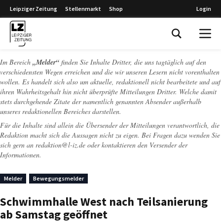
Leipziger Zeitung
Stellenmarkt
Shop
Login
Leipziger Zeitung
Im Bereich
„Melder“
finden Sie Inhalte Dritter, die uns tagtäglich auf den
verschiedensten Wegen erreichen und die wir unseren Lesern nicht vorenthalten
wollen. Es handelt sich also um aktuelle, redaktionell nicht bearbeitete und auf
ihren Wahrheitsgehalt hin nicht überprüfte Mitteilungen Dritter. Welche damit
stets durchgehende Zitate der namentlich genannten Absender außerhalb
unseres redaktionellen Bereiches darstellen.
Für die Inhalte sind allein die Übersender der Mitteilungen verantwortlich, die
Redaktion macht sich die Aussagen nicht zu eigen. Bei Fragen dazu wenden Sie
sich gern an
redaktion@l-iz.de
oder kontaktieren den Versender der
Informationen.
Melder
Bewegungsmelder
Schwimmhalle West nach Teilsanierung
ab Samstag geöffnet