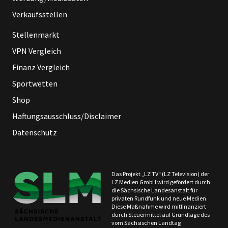
Verkaufsstellen
Stellenmarkt
VPN Vergleich
Finanz Vergleich
Sportwetten
Shop
Haftungsausschluss/Disclaimer
Datenschutz
Das Projekt „LZ TV“ (LZ Television) der
LZ Medien GmbH wird gefördert durch
die Sächsische Landesanstalt für
privaten Rundfunk und neue Medien.
Diese Maßnahme wird mitfinanziert
durch Steuermittel auf Grundlage des
vom Sächsischen Landtag