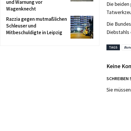
und Warnung vor
Die beiden
Wagenknecht
Tatwerkze
Razzia gegen mutmaßlichen
Die Bundes
Schleuser und
Diebstahls 
Mitbeschuldigte in Leipzig
TAGS
Bund
Keine Ko
SCHREIBEN 
Sie müsse