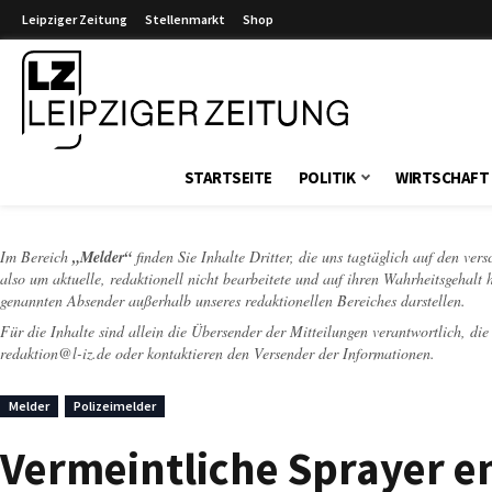
Leipziger Zeitung
Stellenmarkt
Shop
Leipziger Zeitung
STARTSEITE
POLITIK
WIRTSCHAFT
Im Bereich
„Melder“
finden Sie Inhalte Dritter, die uns tagtäglich auf den ver
also um aktuelle, redaktionell nicht bearbeitete und auf ihren Wahrheitsgehalt 
genannten Absender außerhalb unseres redaktionellen Bereiches darstellen.
Für die Inhalte sind allein die Übersender der Mitteilungen verantwortlich, di
redaktion@l-iz.de
oder kontaktieren den Versender der Informationen.
Melder
Polizeimelder
Vermeintliche Sprayer e