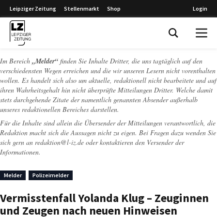
Leipziger Zeitung
Stellenmarkt
Shop
Login
Leipziger Zeitung
Im Bereich
„Melder“
finden Sie Inhalte Dritter, die uns tagtäglich auf den
verschiedensten Wegen erreichen und die wir unseren Lesern nicht vorenthalten
wollen. Es handelt sich also um aktuelle, redaktionell nicht bearbeitete und auf
ihren Wahrheitsgehalt hin nicht überprüfte Mitteilungen Dritter. Welche damit
stets durchgehende Zitate der namentlich genannten Absender außerhalb
unseres redaktionellen Bereiches darstellen.
Für die Inhalte sind allein die Übersender der Mitteilungen verantwortlich, die
Redaktion macht sich die Aussagen nicht zu eigen. Bei Fragen dazu wenden Sie
sich gern an
redaktion@l-iz.de
oder kontaktieren den Versender der
Informationen.
Melder
Polizeimelder
Vermisstenfall Yolanda Klug – Zeuginnen
und Zeugen nach neuen Hinweisen