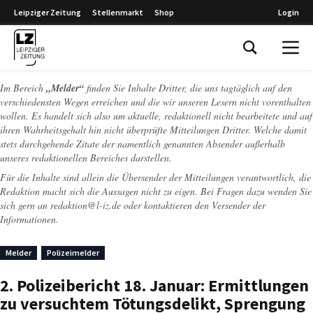
Leipziger Zeitung
Stellenmarkt
Shop
Login
Leipziger Zeitung
Im Bereich
„Melder“
finden Sie Inhalte Dritter, die uns tagtäglich auf den
verschiedensten Wegen erreichen und die wir unseren Lesern nicht vorenthalten
wollen. Es handelt sich also um aktuelle, redaktionell nicht bearbeitete und auf
ihren Wahrheitsgehalt hin nicht überprüfte Mitteilungen Dritter. Welche damit
stets durchgehende Zitate der namentlich genannten Absender außerhalb
unseres redaktionellen Bereiches darstellen.
Für die Inhalte sind allein die Übersender der Mitteilungen verantwortlich, die
Redaktion macht sich die Aussagen nicht zu eigen. Bei Fragen dazu wenden Sie
sich gern an
redaktion@l-iz.de
oder kontaktieren den Versender der
Informationen.
Melder
Polizeimelder
2. Polizeibericht 18. Januar: Ermittlungen
zu versuchtem Tötungsdelikt, Sprengung