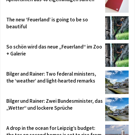
The new ‘Feuerland’ is going to be so
beautiful
So schön wird das neue „Feuerland“ im Zoo
+ Galerie
Bilger and Rainer: Two federal ministers,
the ‘weather’ and light-hearted remarks
Bilger und Rainer: Zwei Bundesminister, das
„Wetter“ und lockere Sprüche
A drop in the ocean for Leipzig’s budget: