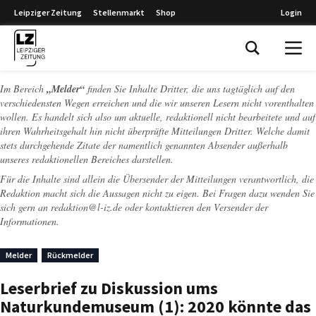
Leipziger Zeitung
Stellenmarkt
Shop
Login
Leipziger Zeitung
Im Bereich
„Melder“
finden Sie Inhalte Dritter, die uns tagtäglich auf den
verschiedensten Wegen erreichen und die wir unseren Lesern nicht vorenthalten
wollen. Es handelt sich also um aktuelle, redaktionell nicht bearbeitete und auf
ihren Wahrheitsgehalt hin nicht überprüfte Mitteilungen Dritter. Welche damit
stets durchgehende Zitate der namentlich genannten Absender außerhalb
unseres redaktionellen Bereiches darstellen.
Für die Inhalte sind allein die Übersender der Mitteilungen verantwortlich, die
Redaktion macht sich die Aussagen nicht zu eigen. Bei Fragen dazu wenden Sie
sich gern an
redaktion@l-iz.de
oder kontaktieren den Versender der
Informationen.
Melder
Rückmelder
Leserbrief zu Diskussion ums
Naturkundemuseum (1): 2020 könnte das