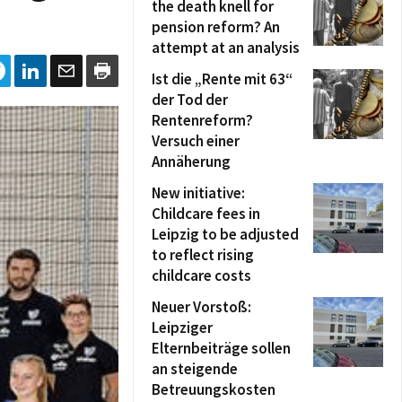
the death knell for
pension reform? An
attempt at an analysis
Ist die „Rente mit 63“
der Tod der
Rentenreform?
Versuch einer
Annäherung
New initiative:
Childcare fees in
Leipzig to be adjusted
to reflect rising
childcare costs
Neuer Vorstoß:
Leipziger
Elternbeiträge sollen
an steigende
Betreuungskosten