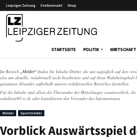
Leipziger Zeitung
Stellenmarkt
Shop
Leipziger Zeitung
STARTSEITE
POLITIK
WIRTSCHAFT
Im Bereich
„Melder“
finden Sie Inhalte Dritter, die uns tagtäglich auf den ver
also um aktuelle, redaktionell nicht bearbeitete und auf ihren Wahrheitsgehalt 
genannten Absender außerhalb unseres redaktionellen Bereiches darstellen.
Für die Inhalte sind allein die Übersender der Mitteilungen verantwortlich, di
redaktion@l-iz.de
oder kontaktieren den Versender der Informationen.
Melder
Sportmelder
Vorblick Auswärtsspiel 