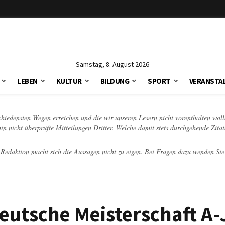
Samstag, 8. August 2026
LEBEN
KULTUR
BILDUNG
SPORT
VERANSTA
schiedensten Wegen erreichen und die wir unseren Lesern nicht vorenthalten woll
hin nicht überprüfte Mitteilungen Dritter. Welche damit stets durchgehende Zita
e Redaktion macht sich die Aussagen nicht zu eigen. Bei Fragen dazu wenden Sie
deutsche Meisterschaft A