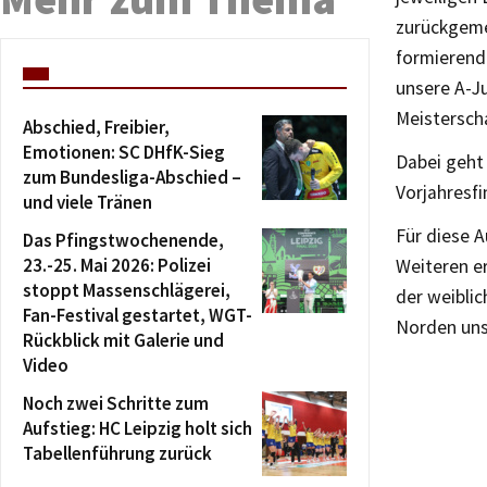
zurückgeme
formierend
unsere A-Ju
Meisterscha
Abschied, Freibier,
Emotionen: SC DHfK-Sieg
Dabei geht
zum Bundesliga-Abschied –
Vorjahresfi
und viele Tränen
Für diese 
Das Pfingstwochenende,
23.-25. Mai 2026: Polizei
Weiteren e
stoppt Massenschlägerei,
der weibli
Fan-Festival gestartet, WGT-
Norden uns
Rückblick mit Galerie und
Video
Noch zwei Schritte zum
Aufstieg: HC Leipzig holt sich
Tabellenführung zurück