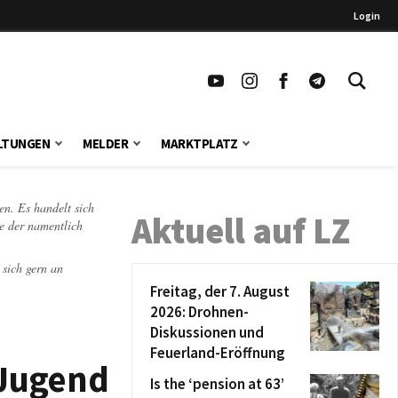
Login
LTUNGEN
MELDER
MARKTPLATZ
en. Es handelt sich
Aktuell auf LZ
te der namentlich
 sich gern an
Freitag, der 7. August
2026: Drohnen-
Diskussionen und
Feuerland-Eröffnung
-Jugend
Is the ‘pension at 63’