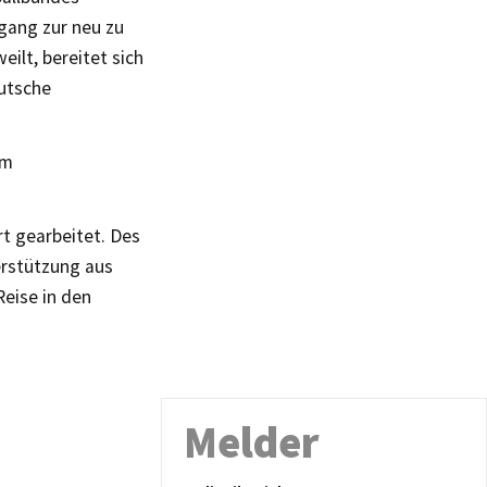
gang zur neu zu
ilt, bereitet sich
eutsche
um
t gearbeitet. Des
erstützung aus
eise in den
Melder