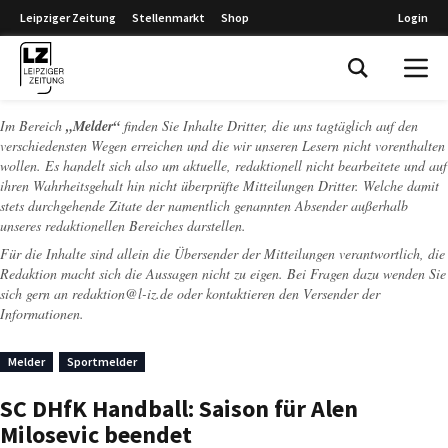
Leipziger Zeitung
Stellenmarkt
Shop
Login
Leipziger Zeitung
Im Bereich
„Melder“
finden Sie Inhalte Dritter, die uns tagtäglich auf den
verschiedensten Wegen erreichen und die wir unseren Lesern nicht vorenthalten
wollen. Es handelt sich also um aktuelle, redaktionell nicht bearbeitete und auf
ihren Wahrheitsgehalt hin nicht überprüfte Mitteilungen Dritter. Welche damit
stets durchgehende Zitate der namentlich genannten Absender außerhalb
unseres redaktionellen Bereiches darstellen.
Für die Inhalte sind allein die Übersender der Mitteilungen verantwortlich, die
Redaktion macht sich die Aussagen nicht zu eigen. Bei Fragen dazu wenden Sie
sich gern an
redaktion@l-iz.de
oder kontaktieren den Versender der
Informationen.
Melder
Sportmelder
SC DHfK Handball: Saison für Alen
Milosevic beendet