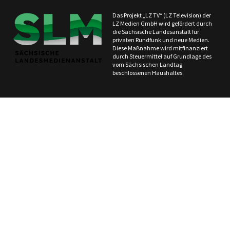
Das Projekt „LZ TV“ (LZ Television) der
LZ Medien GmbH wird gefördert durch
die Sächsische Landesanstalt für
privaten Rundfunk und neue Medien.
Diese Maßnahme wird mitfinanziert
durch Steuermittel auf Grundlage des
vom Sächsischen Landtag
beschlossenen Haushaltes.