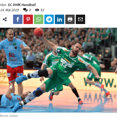
Von
SC DHfK Handball
14. Mai 2019
0
53
Rainer Justen