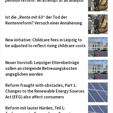
pension reform? An attempt at an analysis
Ist die „Rente mit 63“ der Tod der
Rentenreform? Versuch einer Annäherung
New initiative: Childcare fees in Leipzig to
be adjusted to reflect rising childcare costs
Neuer Vorstoß: Leipziger Elternbeiträge
sollen an steigende Betreuungskosten
angeglichen werden
Reform fraught with obstacles, Part 1:
Changes to the Renewable Energy Sources
Act (EEG) also affect consumers
Reform mit lauter Hürden, Teil 1: