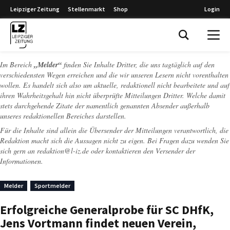
Leipziger Zeitung
Stellenmarkt
Shop
Login
Leipziger Zeitung
Im Bereich
„Melder“
finden Sie Inhalte Dritter, die uns tagtäglich auf den
verschiedensten Wegen erreichen und die wir unseren Lesern nicht vorenthalten
wollen. Es handelt sich also um aktuelle, redaktionell nicht bearbeitete und auf
ihren Wahrheitsgehalt hin nicht überprüfte Mitteilungen Dritter. Welche damit
stets durchgehende Zitate der namentlich genannten Absender außerhalb
unseres redaktionellen Bereiches darstellen.
Für die Inhalte sind allein die Übersender der Mitteilungen verantwortlich, die
Redaktion macht sich die Aussagen nicht zu eigen. Bei Fragen dazu wenden Sie
sich gern an
redaktion@l-iz.de
oder kontaktieren den Versender der
Informationen.
Melder
Sportmelder
Erfolgreiche Generalprobe für SC DHfK,
Jens Vortmann findet neuen Verein,