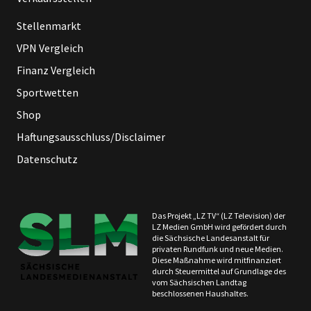
Stellenmarkt
VPN Vergleich
Finanz Vergleich
Sportwetten
Shop
Haftungsausschluss/Disclaimer
Datenschutz
Das Projekt „LZ TV“ (LZ Television) der
LZ Medien GmbH wird gefördert durch
die Sächsische Landesanstalt für
privaten Rundfunk und neue Medien.
Diese Maßnahme wird mitfinanziert
durch Steuermittel auf Grundlage des
vom Sächsischen Landtag
beschlossenen Haushaltes.