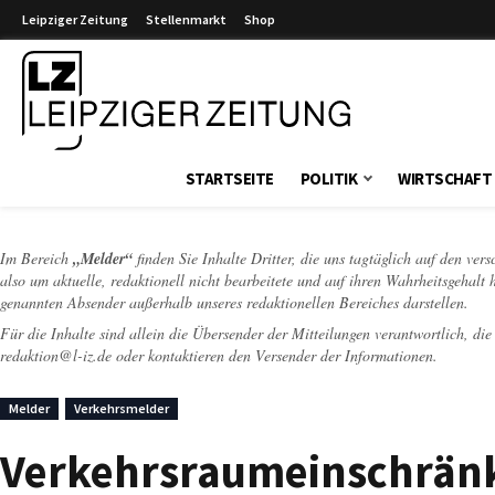
Leipziger Zeitung
Stellenmarkt
Shop
Leipziger Zeitung
STARTSEITE
POLITIK
WIRTSCHAFT
Im Bereich
„Melder“
finden Sie Inhalte Dritter, die uns tagtäglich auf den ver
also um aktuelle, redaktionell nicht bearbeitete und auf ihren Wahrheitsgehalt 
genannten Absender außerhalb unseres redaktionellen Bereiches darstellen.
Für die Inhalte sind allein die Übersender der Mitteilungen verantwortlich, di
redaktion@l-iz.de
oder kontaktieren den Versender der Informationen.
Melder
Verkehrsmelder
Verkehrsraumeinschränk