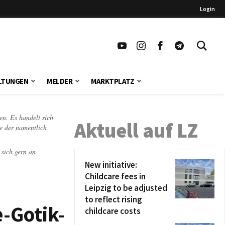
Login
LTUNGEN
MELDER
MARKTPLATZ
en. Es handelt sich
Aktuell auf LZ
te der namentlich
 sich gern an
New initiative:
Childcare fees in
Leipzig to be adjusted
to reflect rising
-Gotik-
childcare costs