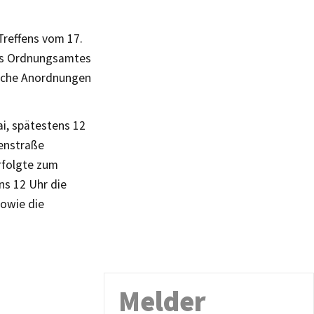
Treffens vom 17.
des Ordnungsamtes
liche Anordnungen
ai, spätestens 12
nenstraße
rfolgte zum
ns 12 Uhr die
sowie die
Melder