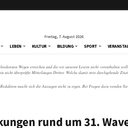
Freitag, 7. August 2026
LEBEN
KULTUR
BILDUNG
SPORT
VERANSTA
schiedensten Wegen erreichen und die wir unseren Lesern nicht vorenthalten woll
hin nicht überprüfte Mitteilungen Dritter. Welche damit stets durchgehende Zita
e Redaktion macht sich die Aussagen nicht zu eigen. Bei Fragen dazu wenden Sie
ungen rund um 31. Wave