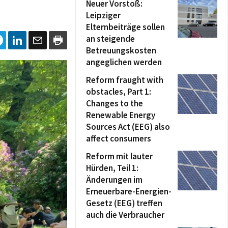
Neuer Vorstoß:
Leipziger
Elternbeiträge sollen
an steigende
Betreuungskosten
angeglichen werden
Reform fraught with
obstacles, Part 1:
Changes to the
Renewable Energy
Sources Act (EEG) also
affect consumers
Reform mit lauter
Hürden, Teil 1:
Änderungen im
Erneuerbare-Energien-
Gesetz (EEG) treffen
auch die Verbraucher