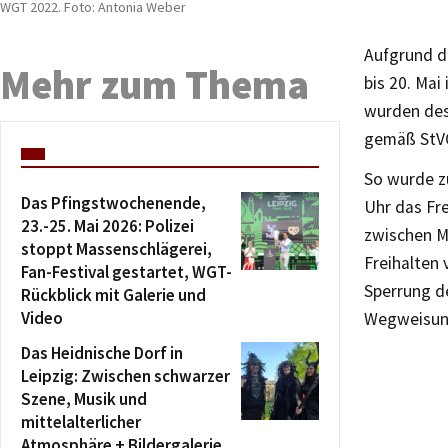
WGT 2022. Foto: Antonia Weber
Aufgrund d
Mehr zum Thema
bis 20. Ma
wurden des
gemäß StVO
So wurde zu
Das Pfingstwochenende,
Uhr das Fr
23.-25. Mai 2026: Polizei
zwischen M
stoppt Massenschlägerei,
Freihalten 
Fan-Festival gestartet, WGT-
Sperrung d
Rückblick mit Galerie und
Video
Wegweisung
Das Heidnische Dorf in
Leipzig: Zwischen schwarzer
Szene, Musik und
mittelalterlicher
Atmosphäre + Bildergalerie