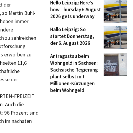
Hello Leipzig: Here’s
d der
how Thursday 6 August
 so Martin Buhl-
2026 gets underway
r heben immer
Hallo Leipzig: So
ondere
startet Donnerstag,
ch zu zahlreichen
der 6. August 2026
ktforschung
as erworben zu
Antragsstau beim
hselten 11,6
Wohngeld in Sachsen:
Sächsische Regierung
chaftliche
plant selbst mit
esse der
Millionen-Kürzungen
beim Wohngeld
GARTEN-FREIZEIT
n. Auch die
: 96 Prozent sind
ch im nächsten