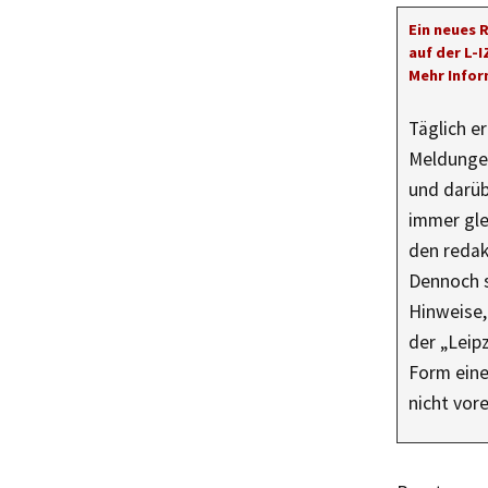
Ein neues 
auf der L-
Mehr Info
Täglich e
Meldungen
und darüb
immer gle
den redak
Dennoch s
Hinweise,
der „Leip
Form eine
nicht vo