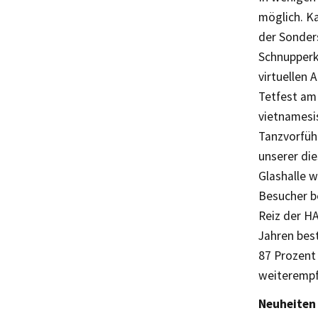
möglich. K
der Sonder
Schnupperku
virtuellen 
Tetfest am
vietnamesi
Tanzvorfüh
unserer di
Glashalle 
Besucher b
Reiz der H
Jahren bes
87 Prozent 
weiterempf
Neuheiten 