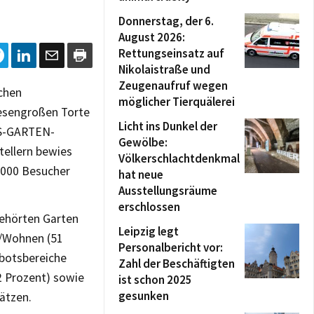
Donnerstag, der 6.
August 2026:
Rettungseinsatz auf
Nikolaistraße und
Zeugenaufruf wegen
ichen
möglicher Tierquälerei
iesengroßen Torte
Licht ins Dunkel der
US-GARTEN-
Gewölbe:
ellern bewies
Völkerschlachtdenkmal
9.000 Besucher
hat neue
Ausstellungsräume
erschlossen
ehörten Garten
Leipzig legt
n/Wohnen (51
Personalbericht vor:
botsbereiche
Zahl der Beschäftigten
2 Prozent) sowie
ist schon 2025
gesunken
lätzen.