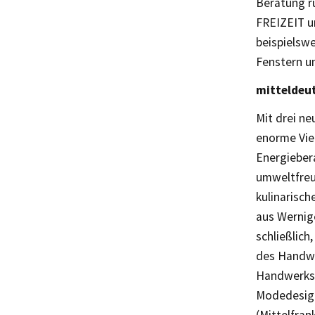
Beratung r
FREIZEIT u
beispielswe
Fenstern u
mitteldeu
Mit drei n
enorme Viel
Energieber
umweltfreu
kulinarisc
aus Wernig
schließlich
des Handwe
Handwerks z
Modedesign