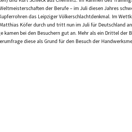
ken) und Kurt Schieck aus Chemnitz. Im Rahmen des Trainings
e Weltmeisterschaften der Berufe – im Juli diesen Jahres sch
Kupferrohren das Leipziger Völkerschlachtdenkmal. Im Wettk
 Matthias Köfer durch und tritt nun im Juli für Deutschland a
 kamen bei den Besuchern gut an. Mehr als ein Drittel der B
erumfrage diese als Grund für den Besuch der Handwerksme