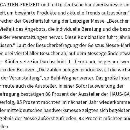
GARTEN-FREIZEIT und mitteldeutsche handwerksmesse sin
eff, um bewährte Produkte und aktuelle Trends aufzuspüren“,
recher der Geschäftsführung der Leipziger Messe. „Besuche
Vielfalt des Angebots, die individuelle Beratung und die bes
der Veranstaltungen hervor. Diese Kombination führt jährli
üssen.“ Laut der Besucherbefragung der Gelszus Messe-Mar
 drei Viertel aller Besucher an, auf dem Messegelände etw
er Käufer setze im Durchschnitt 110 Euro um, insgesamt wec
uro den Besitzer. „Die Zahlen belegen eindrucksvoll die wirts
der Veranstaltung“, so Buhl-Wagner weiter. Das große Inter
freute auch die Aussteller. In einer Sofortauswertung der
befragung bestätigen 86 Prozent der Aussteller der HAUS-
eerfolg, 85 Prozent möchten im nächsten Jahr wiederkomme
 der mitteldeutschen handwerksmesse zeigten sich begeistert
gebnis der Messe äußerst zufrieden, 93 Prozent möchten au
llen.