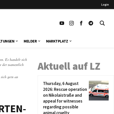
Login
LTUNGEN
MELDER
MARKTPLATZ
en. Es handelt sich
Aktuell auf LZ
te der namentlich
 sich gern an
Thursday, 6 August
2026: Rescue operation
on Nikolaistraße and
appeal for witnesses
ARTEN-
regarding possible
animal cruelty