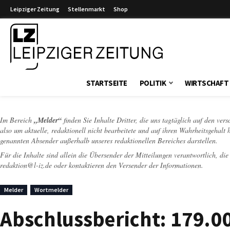
Leipziger Zeitung
Stellenmarkt
Shop
Leipziger Zeitung
STARTSEITE
POLITIK
WIRTSCHAFT
Im Bereich
„Melder“
finden Sie Inhalte Dritter, die uns tagtäglich auf den ver
also um aktuelle, redaktionell nicht bearbeitete und auf ihren Wahrheitsgehalt 
genannten Absender außerhalb unseres redaktionellen Bereiches darstellen.
Für die Inhalte sind allein die Übersender der Mitteilungen verantwortlich, di
redaktion@l-iz.de
oder kontaktieren den Versender der Informationen.
Melder
Wortmelder
Abschlussbericht: 179.