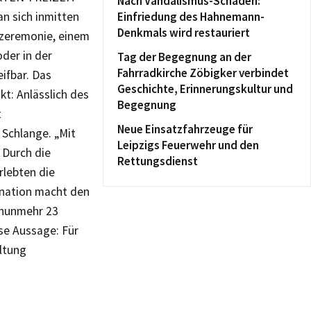
Nach Vandalismus-Schaden:
n sich inmitten
Einfriedung des Hahnemann-
Denkmals wird restauriert
ezeremonie, einem
oder in der
Tag der Begegnung an der
Fahrradkirche Zöbigker verbindet
ifbar. Das
Geschichte, Erinnerungskultur und
t: Anlässlich des
Begegnung
t
Neue Einsatzfahrzeuge für
 Schlange. „Mit
Leipzigs Feuerwehr und den
 Durch die
Rettungsdienst
rlebten die
ination macht den
 nunmehr 23
se Aussage: Für
ltung