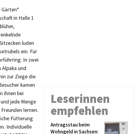
 Gärten“
chaft in Halle 1
blüher,
renkelnde
Sitzecken luden
etrubels ein. Für
rführring: In zwei
n Alpaka und
in zur Ziege die
. Besucher kamen
n ihnen bei
Leserinnen
 und jede Menge
empfehlen
 Freunden lernen.
liche Fütterung
Antragsstau beim
n. Individuelle
Wohngeld in Sachsen: