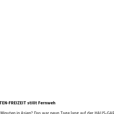
EN-FREIZEIT stillt Fernweh
 Minuten in Asien? Das war neun Tage lang auf der HAUS-G