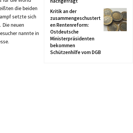
 für die World
nachgefragt
weißten die beiden
Kritik an der
ampf setzte sich
zusammengeschustert
n. Die neuen
en Rentenreform:
Ostdeutsche
esucher nannte in
Ministerpräsidenten
sse.
bekommen
Schützenhilfe vom DGB