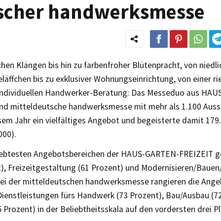
tscher handwerksmesse
hen Klängen bis hin zu farbenfroher Blütenpracht, von niedl
läffchen bis zu exklusiver Wohnungseinrichtung, von einer r
r individuellen Handwerker-Beratung: Das Messeduo aus HA
nd mitteldeutsche handwerksmesse mit mehr als 1.100 Ausst
sem Jahr ein vielfältiges Angebot und begeisterte damit 17
000).
iebtesten Angebotsbereichen der HAUS-GARTEN-FREIZEIT g
t), Freizeitgestaltung (61 Prozent) und Modernisieren/Baue
Bei der mitteldeutschen handwerksmesse rangieren die Ange
ienstleistungen fürs Handwerk (73 Prozent), Bau/Ausbau (7
Prozent) in der Beliebtheitsskala auf den vordersten drei P