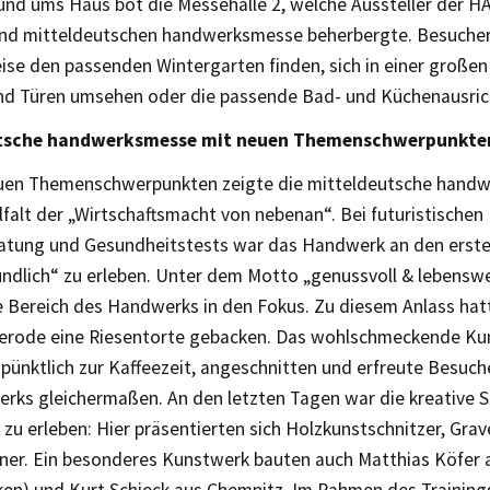
und ums Haus bot die Messehalle 2, welche Aussteller der
nd mitteldeutschen handwerksmesse beherbergte. Besucher
ise den passenden Wintergarten finden, sich in einer große
nd Türen umsehen oder die passende Bad- und Küchenausric
tsche handwerksmesse mit neuen Themenschwerpunkte
euen Themenschwerpunkten zeigte die mitteldeutsche hand
falt der „Wirtschaftsmacht von nebenan“. Bei futuristischen
atung und Gesundheitstests war das Handwerk an den erste
ndlich“ zu erleben. Unter dem Motto „genussvoll & lebenswe
he Bereich des Handwerks in den Fokus. Zu diesem Anlass hat
erode eine Riesentorte gebacken. Das wohlschmeckende K
, pünktlich zur Kaffeezeit, angeschnitten und erfreute Besuch
rks gleichermaßen. An den letzten Tagen war die kreative S
u erleben: Hier präsentierten sich Holzkunstschnitzer, Gra
er. Ein besonderes Kunstwerk bauten auch Matthias Köfer 