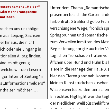
Ressort namens „Melder“
Unter dem Thema „Romantische
IZ.de: Mehr Transparenz –
präsentierte sich die Gartenlands
rmationen
farbenfroh. Strahlend gelbe Früh
verschlungene Wege, fröhlich sp
rreichen uns unzählige
Springbrunnen und romantische 
 aus Leipzig, Sachsen
zum Verweilen inmitten des Mess
er hinaus, die nicht
Begeisterung sorgte auch der Vo
ich oder nie Eingang in
täglichen Tierschauen traten vo
tionellen Alltag finden.
Äffchen über Hund und Huhn bis h
ind es oft genug
Tiere in die Manege der Halle 3
 welche wir den Lesern
hier den Tieren ganz nah, konnte
ziger Internet Zeitung“ in
kleinen Kunststückchen zusehen
s „Informationsmelders“
Wissenswertes zu den tierischen
renthalten möchten …
Ein echtes Highlight war die täg
der niedlichen Weißbüscheläffche