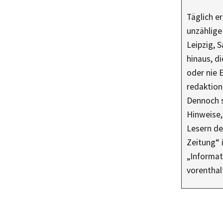
Täglich e
unzählig
Leipzig, 
hinaus, di
oder nie 
redaktione
Dennoch s
Hinweise,
Lesern de
Zeitung“ 
„Informat
vorentha