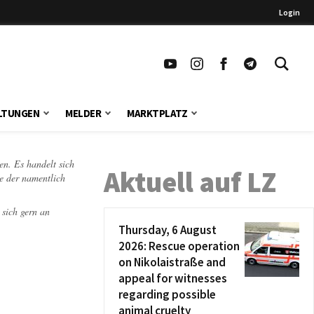
Login
LTUNGEN
MELDER
MARKTPLATZ
en. Es handelt sich
Aktuell auf LZ
te der namentlich
 sich gern an
Thursday, 6 August
2026: Rescue operation
on Nikolaistraße and
appeal for witnesses
regarding possible
animal cruelty