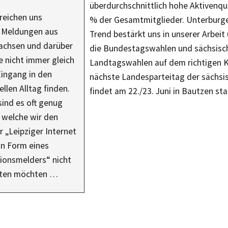
überdurchschnittlich hohe Aktivenq
rreichen uns
% der Gesamtmitglieder. Unterburger
e Meldungen aus
Trend bestärkt uns in unserer Arbeit 
Sachsen und darüber
die Bundestagswahlen und sächsisc
e nicht immer gleich
Landtagswahlen auf dem richtigen Ku
Eingang in den
nächste Landesparteitag der sächsi
llen Alltag finden.
findet am 22./23. Juni in Bautzen sta
ind es oft genug
 welche wir den
r „Leipziger Internet
in Form eines
ionsmelders“ nicht
lten möchten …