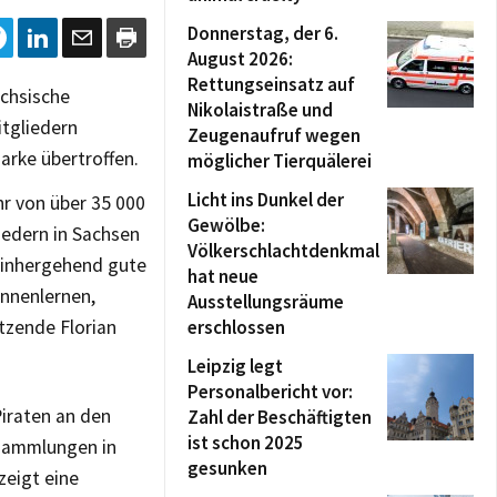
Donnerstag, der 6.
August 2026:
Rettungseinsatz auf
chsische
Nikolaistraße und
tgliedern
Zeugenaufruf wegen
arke übertroffen.
möglicher Tierquälerei
Licht ins Dunkel der
hr von über 35 000
Gewölbe:
iedern in Sachsen
Völkerschlachtdenkmal
 einhergehend gute
hat neue
ennenlernen,
Ausstellungsräume
itzende Florian
erschlossen
Leipzig legt
Personalbericht vor:
iraten an den
Zahl der Beschäftigten
ist schon 2025
rsammlungen in
gesunken
zeigt eine