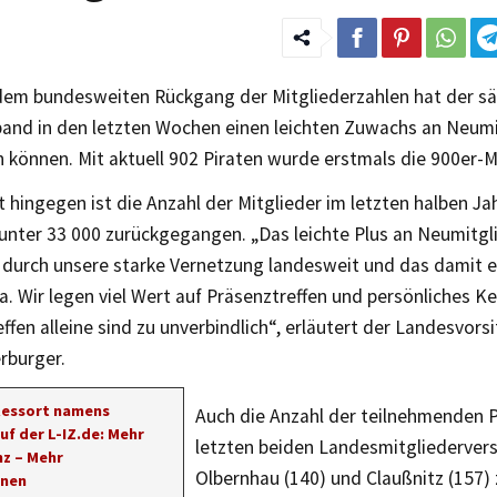
em bundesweiten Rückgang der Mitgliederzahlen hat der sä
and in den letzten Wochen einen leichten Zuwachs an Neumi
 können. Mit aktuell 902 Piraten wurde erstmals die 900er-M
hingegen ist die Anzahl der Mitglieder im letzten halben Ja
 unter 33 000 zurückgegangen. „Das leichte Plus an Neumitgl
ch durch unsere starke Vernetzung landesweit und das damit
a. Wir legen viel Wert auf Präsenztreffen und persönliches K
reffen alleine sind zu unverbindlich“, erläutert der Landesvors
rburger.
Ressort namens
Auch die Anzahl der teilnehmenden P
uf der L-IZ.de: Mehr
letzten beiden Landesmitgliederve
z – Mehr
Olbernhau (140) und Claußnitz (157) 
onen