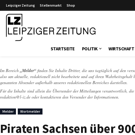
Leipziger Zeitung
Stellenmarkt
Shop
Leipziger Zeitung
STARTSEITE
POLITIK
WIRTSCHAFT
Im Bereich
„Melder“
finden Sie Inhalte Dritter, die uns tagtäglich auf den ver
also um aktuelle, redaktionell nicht bearbeitete und auf ihren Wahrheitsgehalt 
genannten Absender außerhalb unseres redaktionellen Bereiches darstellen.
Für die Inhalte sind allein die Übersender der Mitteilungen verantwortlich, di
redaktion@l-iz.de
oder kontaktieren den Versender der Informationen.
Melder
Wortmelder
Piraten Sachsen über 900