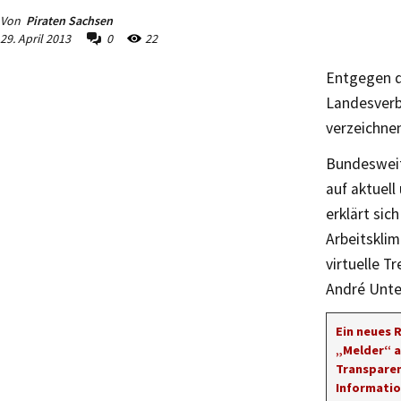
Von
Piraten Sachsen
29. April 2013
0
22
Entgegen d
Landesverb
verzeichnen
Bundesweit 
auf aktuell
erklärt si
Arbeitsklim
virtuelle T
André Unte
Ein neues 
„Melder“ a
Transparen
Informati