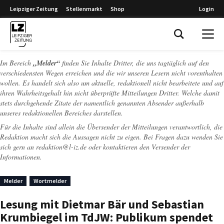
Leipziger Zeitung
Stellenmarkt
Shop
Login
Leipziger Zeitung
Im Bereich
„Melder“
finden Sie Inhalte Dritter, die uns tagtäglich auf den
verschiedensten Wegen erreichen und die wir unseren Lesern nicht vorenthalten
wollen. Es handelt sich also um aktuelle, redaktionell nicht bearbeitete und auf
ihren Wahrheitsgehalt hin nicht überprüfte Mitteilungen Dritter. Welche damit
stets durchgehende Zitate der namentlich genannten Absender außerhalb
unseres redaktionellen Bereiches darstellen.
Für die Inhalte sind allein die Übersender der Mitteilungen verantwortlich, die
Redaktion macht sich die Aussagen nicht zu eigen. Bei Fragen dazu wenden Sie
sich gern an
redaktion@l-iz.de
oder kontaktieren den Versender der
Informationen.
Melder
Wortmelder
Lesung mit Dietmar Bär und Sebastian
Krumbiegel im TdJW: Publikum spendet