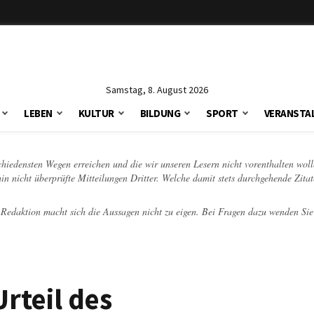
Samstag, 8. August 2026
LEBEN
KULTUR
BILDUNG
SPORT
VERANSTA
schiedensten Wegen erreichen und die wir unseren Lesern nicht vorenthalten woll
hin nicht überprüfte Mitteilungen Dritter. Welche damit stets durchgehende Zita
e Redaktion macht sich die Aussagen nicht zu eigen. Bei Fragen dazu wenden Sie
rteil des