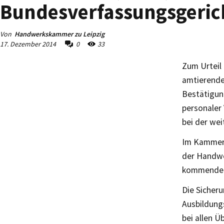
Bundesverfassungsgerich
Von
Handwerkskammer zu Leipzig
17. Dezember 2014
0
33
Zum Urteil
amtierende
Bestätigung
personaler 
bei der we
Im Kammerb
der Handwer
kommenden 
Die Sicher
Ausbildung
bei allen 