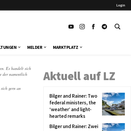
Login
LTUNGEN
MELDER
MARKTPLATZ
en. Es handelt sich
Aktuell auf LZ
te der namentlich
 sich gern an
Bilger and Rainer: Two
federal ministers, the
‘weather’ and light-
hearted remarks
Bilger und Rainer: Zwei