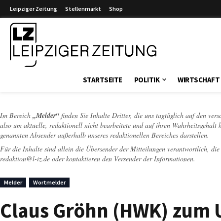
Leipziger Zeitung
Stellenmarkt
Shop
Leipziger Zeitung
STARTSEITE
POLITIK
WIRTSCHAFT
Im Bereich
„Melder“
finden Sie Inhalte Dritter, die uns tagtäglich auf den ver
also um aktuelle, redaktionell nicht bearbeitete und auf ihren Wahrheitsgehalt 
genannten Absender außerhalb unseres redaktionellen Bereiches darstellen.
Für die Inhalte sind allein die Übersender der Mitteilungen verantwortlich, di
redaktion@l-iz.de
oder kontaktieren den Versender der Informationen.
Melder
Wortmelder
Claus Gröhn (HWK) zum U