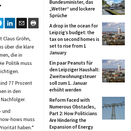
Bundesminister, das
r
„Wetter“ und lockere
Sprüche
A drop in the ocean for
Leipzig’s budget: the
t Claus Gröhn,
tax on second homes is
set to rise from 1
s über die klare
January
men, die in
Ein paar Peanuts für
ie Politik muss
den Leipziger Haushalt:
ichtigen.
Zweitwohnungsteuer
sind 77 Prozent
soll zum 1. Januar
erhöht werden
men in den
Nachfolger.
Reform Faced with
Numerous Obstacles,
- und
Part 2: How Politicians
 Know-hows muss
Are Hindering the
Expansion of Energy
riorität haben.“