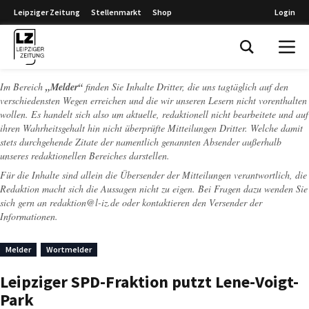
Leipziger Zeitung
Stellenmarkt
Shop
Login
Leipziger Zeitung
Im Bereich
„Melder“
finden Sie Inhalte Dritter, die uns tagtäglich auf den
verschiedensten Wegen erreichen und die wir unseren Lesern nicht vorenthalten
wollen. Es handelt sich also um aktuelle, redaktionell nicht bearbeitete und auf
ihren Wahrheitsgehalt hin nicht überprüfte Mitteilungen Dritter. Welche damit
stets durchgehende Zitate der namentlich genannten Absender außerhalb
unseres redaktionellen Bereiches darstellen.
Für die Inhalte sind allein die Übersender der Mitteilungen verantwortlich, die
Redaktion macht sich die Aussagen nicht zu eigen. Bei Fragen dazu wenden Sie
sich gern an
redaktion@l-iz.de
oder kontaktieren den Versender der
Informationen.
Melder
Wortmelder
Leipziger SPD-Fraktion putzt Lene-Voigt-
Park