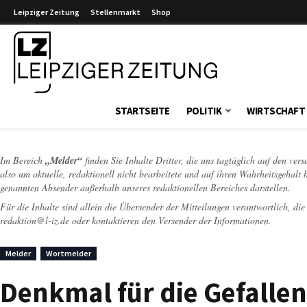
Leipziger Zeitung
Stellenmarkt
Shop
Leipziger Zeitung
STARTSEITE
POLITIK
WIRTSCHAFT
Im Bereich
„Melder“
finden Sie Inhalte Dritter, die uns tagtäglich auf den ver
also um aktuelle, redaktionell nicht bearbeitete und auf ihren Wahrheitsgehalt 
genannten Absender außerhalb unseres redaktionellen Bereiches darstellen.
Für die Inhalte sind allein die Übersender der Mitteilungen verantwortlich, di
redaktion@l-iz.de
oder kontaktieren den Versender der Informationen.
Melder
Wortmelder
Denkmal für die Gefallen