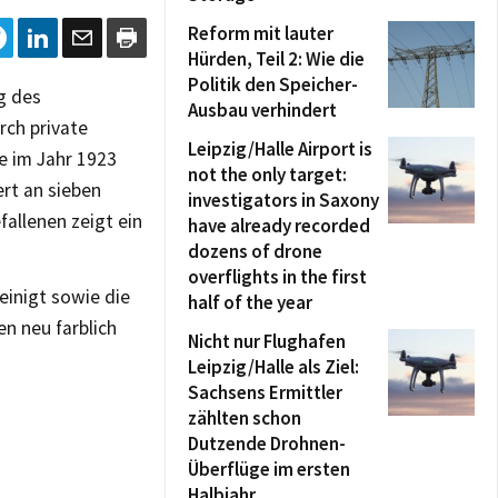
Reform mit lauter
Hürden, Teil 2: Wie die
Politik den Speicher-
g des
Ausbau verhindert
rch private
Leipzig/Halle Airport is
e im Jahr 1923
not the only target:
ert an sieben
investigators in Saxony
fallenen zeigt ein
have already recorded
dozens of drone
overflights in the first
einigt sowie die
half of the year
n neu farblich
Nicht nur Flughafen
Leipzig/Halle als Ziel:
Sachsens Ermittler
zählten schon
Dutzende Drohnen-
Überflüge im ersten
Halbjahr