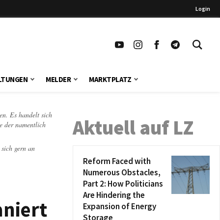
Login
LTUNGEN
MELDER
MARKTPLATZ
en. Es handelt sich
Aktuell auf LZ
te der namentlich
 sich gern an
Reform Faced with
Numerous Obstacles,
Part 2: How Politicians
Are Hindering the
aniert
Expansion of Energy
Storage