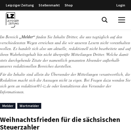
Leipziger Zeitung
Stellenmarkt
Shop
Login
Leipziger Zeitung
Im Bereich
„Melder“
finden Sie Inhalte Dritter, die uns tagtäglich auf den
verschiedensten Wegen erreichen und die wir unseren Lesern nicht vorenthalten
wollen. Es handelt sich also um aktuelle, redaktionell nicht bearbeitete und auf
ihren Wahrheitsgehalt hin nicht überprüfte Mitteilungen Dritter. Welche damit
stets durchgehende Zitate der namentlich genannten Absender außerhalb
unseres redaktionellen Bereiches darstellen.
Für die Inhalte sind allein die Übersender der Mitteilungen verantwortlich, die
Redaktion macht sich die Aussagen nicht zu eigen. Bei Fragen dazu wenden Sie
sich gern an
redaktion@l-iz.de
oder kontaktieren den Versender der
Informationen.
Melder
Wortmelder
Weihnachtsfrieden für die sächsischen
Steuerzahler