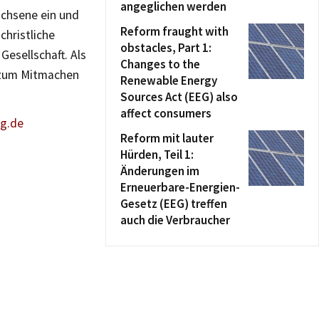
angeglichen werden
achsene ein und
Reform fraught with
christliche
obstacles, Part 1:
esellschaft. Als
Changes to the
 zum Mitmachen
Renewable Energy
Sources Act (EEG) also
affect consumers
ig.de
Reform mit lauter
Hürden, Teil 1:
Änderungen im
Erneuerbare-Energien-
Gesetz (EEG) treffen
auch die Verbraucher