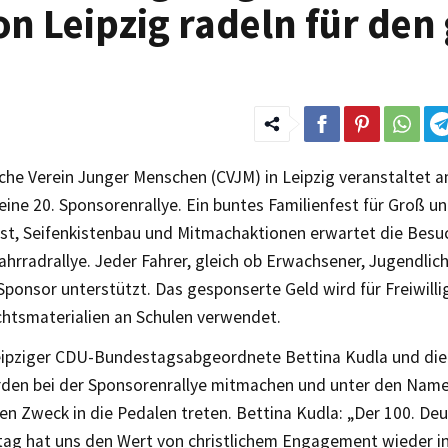
n Leipzig radeln für den
iche Verein Junger Menschen (CVJM) in Leipzig veranstaltet 
eine 20. Sponsorenrallye. Ein buntes Familienfest für Groß un
st, Seifenkistenbau und Mitmachaktionen erwartet die Besu
Fahrradrallye. Jeder Fahrer, gleich ob Erwachsener, Jugendlic
Sponsor unterstützt. Das gesponserte Geld wird für Freiwill
chtsmaterialien an Schulen verwendet.
eipziger CDU-Bundestagsabgeordnete Bettina Kudla und die
rden bei der Sponsorenrallye mitmachen und unter den Nam
en Zweck in die Pedalen treten. Bettina Kudla: „Der 100. De
tag hat uns den Wert von christlichem Engagement wieder i