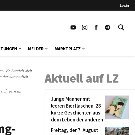
Login
LTUNGEN
MELDER
MARKTPLATZ
en. Es handelt sich
Aktuell auf LZ
te der namentlich
 sich gern an
Junge Männer mit
leeren Bierflaschen: 28
kurze Geschichten aus
dem Leben der anderen
ng-
Freitag, der 7. August