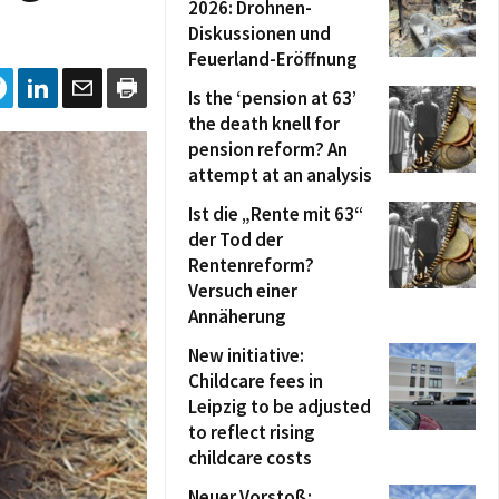
2026: Drohnen-
Diskussionen und
Feuerland-Eröffnung
Is the ‘pension at 63’
the death knell for
pension reform? An
attempt at an analysis
Ist die „Rente mit 63“
der Tod der
Rentenreform?
Versuch einer
Annäherung
New initiative:
Childcare fees in
Leipzig to be adjusted
to reflect rising
childcare costs
Neuer Vorstoß: