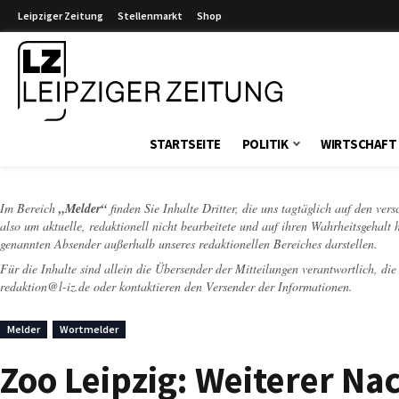
Leipziger Zeitung
Stellenmarkt
Shop
Leipziger Zeitung
STARTSEITE
POLITIK
WIRTSCHAFT
Im Bereich
„Melder“
finden Sie Inhalte Dritter, die uns tagtäglich auf den ver
also um aktuelle, redaktionell nicht bearbeitete und auf ihren Wahrheitsgehalt 
genannten Absender außerhalb unseres redaktionellen Bereiches darstellen.
Für die Inhalte sind allein die Übersender der Mitteilungen verantwortlich, di
redaktion@l-iz.de
oder kontaktieren den Versender der Informationen.
Melder
Wortmelder
Zoo Leipzig: Weiterer N