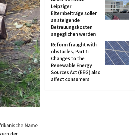
Leipziger
Elternbeiträge sollen
an steigende
Betreuungskosten
angeglichen werden
Reform fraught with
obstacles, Part 1:
Changes to the
Renewable Energy
Sources Act (EEG) also
affect consumers
afrikanische Name
gern der