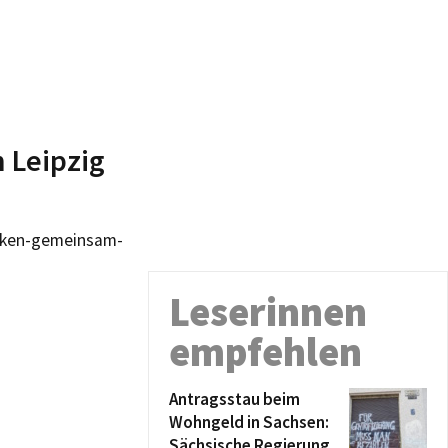
n Leipzig
acken-gemeinsam-
Leserinnen
empfehlen
Antragsstau beim
Wohngeld in Sachsen:
Sächsische Regierung