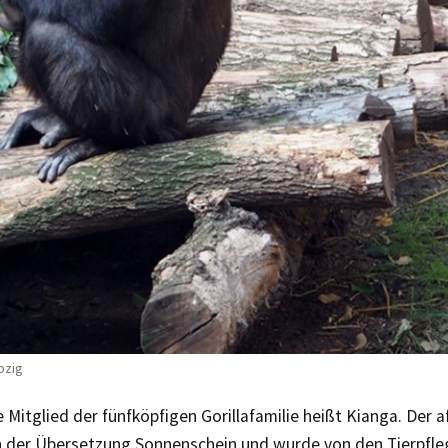
pzig
 Mitglied der fünfköpfigen Gorillafamilie heißt Kianga. Der 
n der Übersetzung Sonnenschein und wurde von den Tierpfle