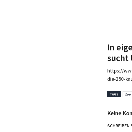
In eig
sucht 
https://ww
die-250-ka
TAGS
Zoo
Keine Ko
SCHREIBEN 