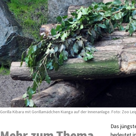
Gorilla Kibara mit Gorillamädchen Kianga auf der Innenanlage. Foto: Zoo Lei
Das jüngste
Mehr zum Thema
bedeutet i