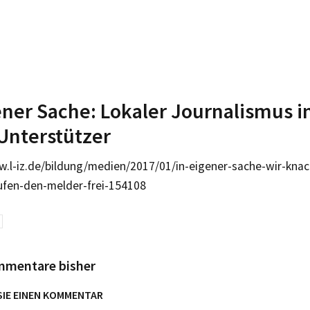
ener Sache: Lokaler Journalismus i
Unterstützer
w.l-iz.de/bildung/medien/2017/01/in-eigener-sache-wir-kn
ufen-den-melder-frei-154108
mmentare bisher
SIE EINEN KOMMENTAR