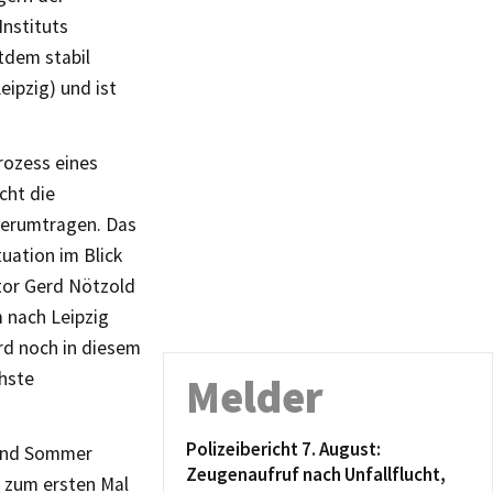
nstituts
tdem stabil
eipzig) und ist
rozess eines
cht die
 herumtragen. Das
tuation im Blick
ator Gerd Nötzold
m nach Leipzig
rd noch in diesem
chste
Melder
Polizeibericht 7. August:
 und Sommer
Zeugenaufruf nach Unfallflucht,
 zum ersten Mal