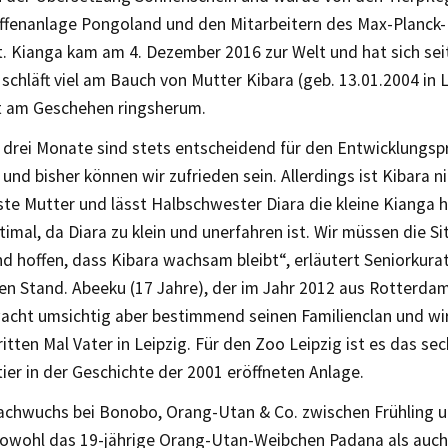
fenanlage Pongoland und den Mitarbeitern des Max-Planck-I
. Kianga kam am 4. Dezember 2016 zur Welt und hat sich sei
 schläft viel am Bauch von Mutter Kibara (geb. 13.01.2004 in L
rt am Geschehen ringsherum.
n drei Monate sind stets entscheidend für den Entwicklungsp
 und bisher können wir zufrieden sein. Allerdings ist Kibara ni
ste Mutter und lässt Halbschwester Diara die kleine Kianga
ptimal, da Diara zu klein und unerfahren ist. Wir müssen die Si
d hoffen, dass Kibara wachsam bleibt“, erläutert Seniorkur
en Stand. Abeeku (17 Jahre), der im Jahr 2012 aus Rotterda
acht umsichtig aber bestimmend seinen Familienclan und wi
itten Mal Vater in Leipzig. Für den Zoo Leipzig ist es das se
tier in der Geschichte der 2001 eröffneten Anlage.
achwuchs bei Bonobo, Orang-Utan & Co. zwischen Frühling
Sowohl das 19-jährige Orang-Utan-Weibchen Padana als auch