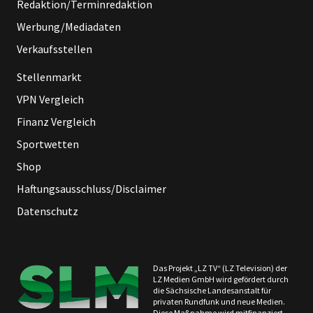
Redaktion/Terminredaktion
Werbung/Mediadaten
Verkaufsstellen
Stellenmarkt
VPN Vergleich
Finanz Vergleich
Sportwetten
Shop
Haftungsausschluss/Disclaimer
Datenschutz
Das Projekt „LZ TV“ (LZ Television) der
LZ Medien GmbH wird gefördert durch
die Sächsische Landesanstalt für
privaten Rundfunk und neue Medien.
Diese Maßnahme wird mitfinanziert