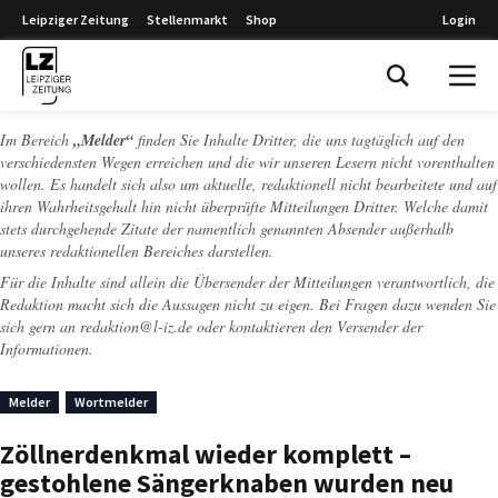
Leipziger Zeitung
Stellenmarkt
Shop
Login
Leipziger Zeitung
Im Bereich
„Melder“
finden Sie Inhalte Dritter, die uns tagtäglich auf den
verschiedensten Wegen erreichen und die wir unseren Lesern nicht vorenthalten
wollen. Es handelt sich also um aktuelle, redaktionell nicht bearbeitete und auf
ihren Wahrheitsgehalt hin nicht überprüfte Mitteilungen Dritter. Welche damit
stets durchgehende Zitate der namentlich genannten Absender außerhalb
unseres redaktionellen Bereiches darstellen.
Für die Inhalte sind allein die Übersender der Mitteilungen verantwortlich, die
Redaktion macht sich die Aussagen nicht zu eigen. Bei Fragen dazu wenden Sie
sich gern an
redaktion@l-iz.de
oder kontaktieren den Versender der
Informationen.
Melder
Wortmelder
Zöllnerdenkmal wieder komplett –
gestohlene Sängerknaben wurden neu