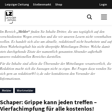
Leipziger Zeitung
Stellenmarkt
Shop
Login
Leipziger Zeitung
Im Bereich
„Melder“
finden Sie Inhalte Dritter, die uns tagtäglich auf den
verschiedensten Wegen erreichen und die wir unseren Lesern nicht vorenthalten
wollen. Es handelt sich also um aktuelle, redaktionell nicht bearbeitete und auf
ihren Wahrheitsgehalt hin nicht überprüfte Mitteilungen Dritter. Welche damit
stets durchgehende Zitate der namentlich genannten Absender außerhalb
unseres redaktionellen Bereiches darstellen.
Für die Inhalte sind allein die Übersender der Mitteilungen verantwortlich, die
Redaktion macht sich die Aussagen nicht zu eigen. Bei Fragen dazu wenden Sie
sich gern an
redaktion@l-iz.de
oder kontaktieren den Versender der
Informationen.
Melder
Wortmelder
Schaper: Grippe kann jeden treffen –
Vierfachimpfung für alle kostenlos!