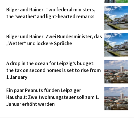
Bilger and Rainer: Two federal ministers,
the ‘weather’ and light-hearted remarks
Bilger und Rainer: Zwei Bundesminister, das
„Wetter“ und lockere Sprüche
A drop in the ocean for Leipzig’s budget:
the tax on second homes is set to rise from
1 January
Ein paar Peanuts für den Leipziger
Haushalt: Zweitwohnungsteuer soll zum 1.
Januar erhöht werden