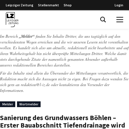
Leipziger Zeitung
Stellenmarkt
Shop
Login
Leipziger Zeitung
Im Bereich
„Melder“
finden Sie Inhalte Dritter, die uns tagtäglich auf den
verschiedensten Wegen erreichen und die wir unseren Lesern nicht vorenthalten
wollen. Es handelt sich also um aktuelle, redaktionell nicht bearbeitete und auf
ihren Wahrheitsgehalt hin nicht überprüfte Mitteilungen Dritter. Welche damit
stets durchgehende Zitate der namentlich genannten Absender außerhalb
unseres redaktionellen Bereiches darstellen.
Für die Inhalte sind allein die Übersender der Mitteilungen verantwortlich, die
Redaktion macht sich die Aussagen nicht zu eigen. Bei Fragen dazu wenden Sie
sich gern an
redaktion@l-iz.de
oder kontaktieren den Versender der
Informationen.
Melder
Wortmelder
Sanierung des Grundwassers Böhlen –
Erster Bauabschnitt Tiefendrainage wird