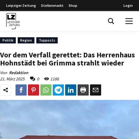
Leipziger Zeitung
Stellenmarkt
Shop
Login
Leipziger Zeitung
Politik
Region
Topposts
Vor dem Verfall gerettet: Das Herrenhaus
Hohnstädt bei Grimma strahlt wieder
Von
Redaktion
21. März 2025
0
1186