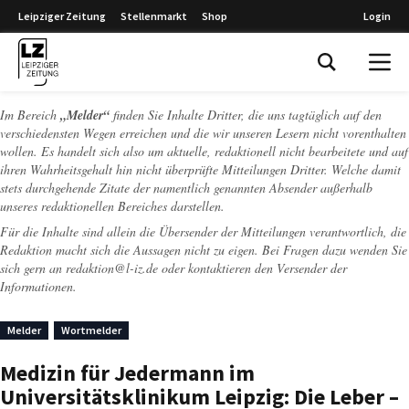
Leipziger Zeitung
Stellenmarkt
Shop
Login
Leipziger Zeitung
Im Bereich
„Melder“
finden Sie Inhalte Dritter, die uns tagtäglich auf den
verschiedensten Wegen erreichen und die wir unseren Lesern nicht vorenthalten
wollen. Es handelt sich also um aktuelle, redaktionell nicht bearbeitete und auf
ihren Wahrheitsgehalt hin nicht überprüfte Mitteilungen Dritter. Welche damit
stets durchgehende Zitate der namentlich genannten Absender außerhalb
unseres redaktionellen Bereiches darstellen.
Für die Inhalte sind allein die Übersender der Mitteilungen verantwortlich, die
Redaktion macht sich die Aussagen nicht zu eigen. Bei Fragen dazu wenden Sie
sich gern an
redaktion@l-iz.de
oder kontaktieren den Versender der
Informationen.
Melder
Wortmelder
Medizin für Jedermann im
Universitätsklinikum Leipzig: Die Leber –