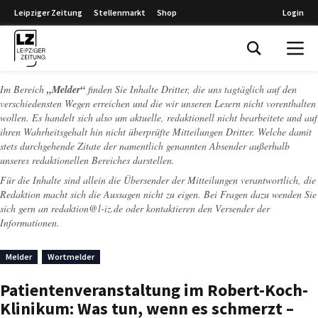
Leipziger Zeitung
Stellenmarkt
Shop
Login
Leipziger Zeitung
Im Bereich
„Melder“
finden Sie Inhalte Dritter, die uns tagtäglich auf den
verschiedensten Wegen erreichen und die wir unseren Lesern nicht vorenthalten
wollen. Es handelt sich also um aktuelle, redaktionell nicht bearbeitete und auf
ihren Wahrheitsgehalt hin nicht überprüfte Mitteilungen Dritter. Welche damit
stets durchgehende Zitate der namentlich genannten Absender außerhalb
unseres redaktionellen Bereiches darstellen.
Für die Inhalte sind allein die Übersender der Mitteilungen verantwortlich, die
Redaktion macht sich die Aussagen nicht zu eigen. Bei Fragen dazu wenden Sie
sich gern an
redaktion@l-iz.de
oder kontaktieren den Versender der
Informationen.
Melder
Wortmelder
Patientenveranstaltung im Robert-Koch-
Klinikum: Was tun, wenn es schmerzt –