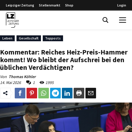
Leipziger Zeitung
Stellenmarkt
Shop
Login
Leipziger Zeitung
Leben
Gesellschaft
Topposts
Kommentar: Reiches Heiz-Preis-Hammer
kommt! Wo bleibt der Aufschrei bei den
üblichen Verdächtigen?
Von
Thomas Köhler
14. Mai 2026
1
1995