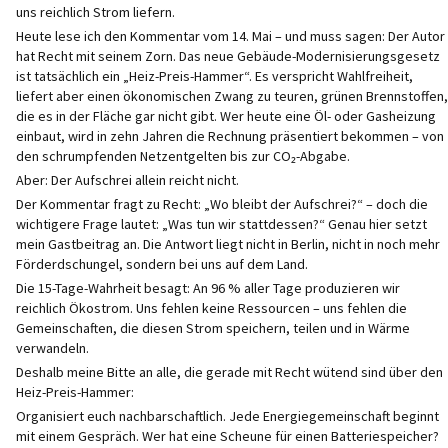
uns reichlich Strom liefern.
Heute lese ich den Kommentar vom 14. Mai – und muss sagen: Der Autor
hat Recht mit seinem Zorn. Das neue Gebäude-Modernisierungsgesetz
ist tatsächlich ein „Heiz-Preis-Hammer“. Es verspricht Wahlfreiheit,
liefert aber einen ökonomischen Zwang zu teuren, grünen Brennstoffen,
die es in der Fläche gar nicht gibt. Wer heute eine Öl- oder Gasheizung
einbaut, wird in zehn Jahren die Rechnung präsentiert bekommen – von
den schrumpfenden Netzentgelten bis zur CO₂-Abgabe.
Aber: Der Aufschrei allein reicht nicht.
Der Kommentar fragt zu Recht: „Wo bleibt der Aufschrei?“ – doch die
wichtigere Frage lautet: „Was tun wir stattdessen?“ Genau hier setzt
mein Gastbeitrag an. Die Antwort liegt nicht in Berlin, nicht in noch mehr
Förderdschungel, sondern bei uns auf dem Land.
Die 15-Tage-Wahrheit besagt: An 96 % aller Tage produzieren wir
reichlich Ökostrom. Uns fehlen keine Ressourcen – uns fehlen die
Gemeinschaften, die diesen Strom speichern, teilen und in Wärme
verwandeln.
Deshalb meine Bitte an alle, die gerade mit Recht wütend sind über den
Heiz-Preis-Hammer:
Organisiert euch nachbarschaftlich. Jede Energiegemeinschaft beginnt
mit einem Gespräch. Wer hat eine Scheune für einen Batteriespeicher?