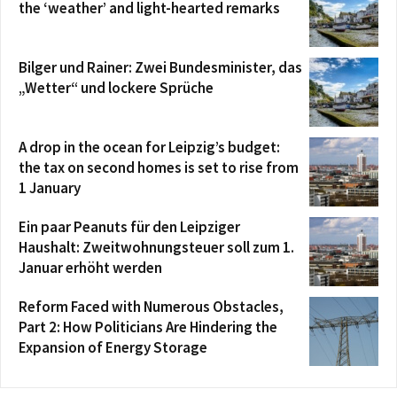
the ‘weather’ and light-hearted remarks
Bilger und Rainer: Zwei Bundesminister, das
„Wetter“ und lockere Sprüche
A drop in the ocean for Leipzig’s budget:
the tax on second homes is set to rise from
1 January
Ein paar Peanuts für den Leipziger
Haushalt: Zweitwohnungsteuer soll zum 1.
Januar erhöht werden
Reform Faced with Numerous Obstacles,
Part 2: How Politicians Are Hindering the
Expansion of Energy Storage