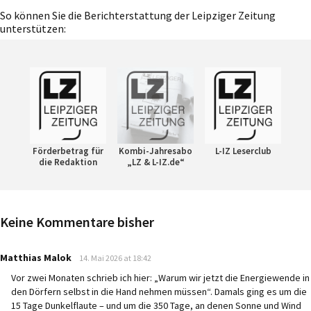
So können Sie die Berichterstattung der Leipziger Zeitung
unterstützen:
Förderbetrag für
Kombi-Jahresabo
L-IZ Leserclub
die Redaktion
„LZ & L-IZ.de“
Keine Kommentare bisher
says:
Matthias Malok
14. Mai 2026 at 18:42
Vor zwei Monaten schrieb ich hier: „Warum wir jetzt die Energiewende in
den Dörfern selbst in die Hand nehmen müssen“. Damals ging es um die
15 Tage Dunkelflaute – und um die 350 Tage, an denen Sonne und Wind