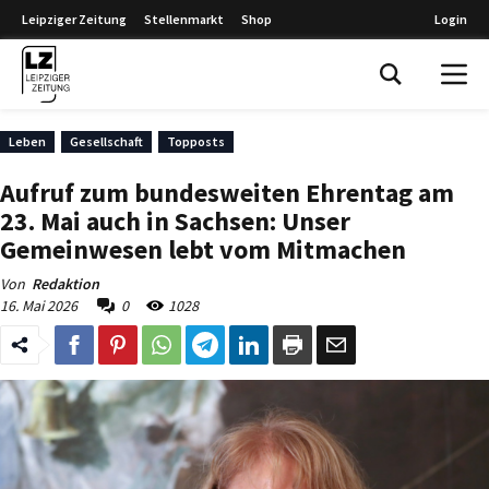
Leipziger Zeitung
Stellenmarkt
Shop
Login
Leipziger Zeitung
Leben
Gesellschaft
Topposts
Aufruf zum bundesweiten Ehrentag am
23. Mai auch in Sachsen: Unser
Gemeinwesen lebt vom Mitmachen
Von
Redaktion
16. Mai 2026
0
1028