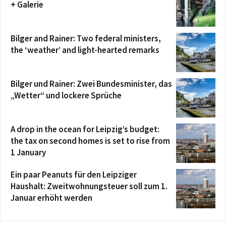
+ Galerie
Bilger and Rainer: Two federal ministers,
the ‘weather’ and light-hearted remarks
Bilger und Rainer: Zwei Bundesminister, das
„Wetter“ und lockere Sprüche
A drop in the ocean for Leipzig’s budget:
the tax on second homes is set to rise from
1 January
Ein paar Peanuts für den Leipziger
Haushalt: Zweitwohnungsteuer soll zum 1.
Januar erhöht werden