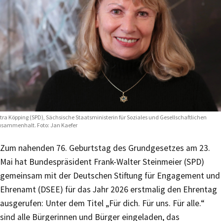
tra Köpping (SPD), Sächsische Staatsministerin für Soziales und Gesellschaftlichen
sammenhalt. Foto: Jan Kaefer
Zum nahenden 76. Geburtstag des Grundgesetzes am 23.
Mai hat Bundespräsident Frank-Walter Steinmeier (SPD)
gemeinsam mit der Deutschen Stiftung für Engagement und
Ehrenamt (DSEE) für das Jahr 2026 erstmalig den Ehrentag
ausgerufen: Unter dem Titel „Für dich. Für uns. Für alle.“
sind alle Bürgerinnen und Bürger eingeladen, das