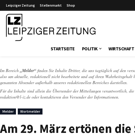
Leipziger Zeitung
Stellenmarkt
Shop
Leipziger Zeitung
STARTSEITE
POLITIK
WIRTSCHAFT
Im Bereich
„Melder“
finden Sie Inhalte Dritter, die uns tagtäglich auf den ver
also um aktuelle, redaktionell nicht bearbeitete und auf ihren Wahrheitsgehalt 
genannten Absender außerhalb unseres redaktionellen Bereiches darstellen.
Für die Inhalte sind allein die Übersender der Mitteilungen verantwortlich, di
redaktion@l-iz.de
oder kontaktieren den Versender der Informationen.
Melder
Wortmelder
Am 29. März ertönen die