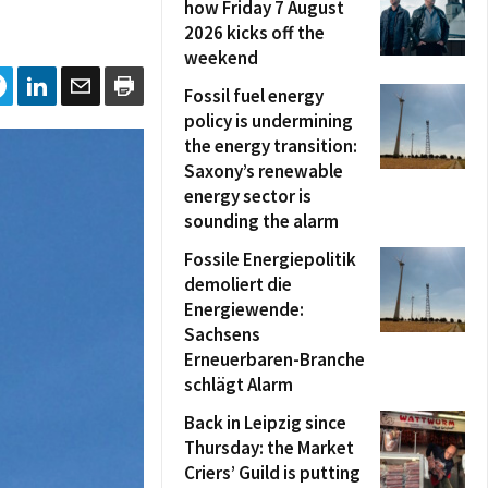
how Friday 7 August
2026 kicks off the
weekend
Fossil fuel energy
policy is undermining
the energy transition:
Saxony’s renewable
energy sector is
sounding the alarm
Fossile Energiepolitik
demoliert die
Energiewende:
Sachsens
Erneuerbaren-Branche
schlägt Alarm
Back in Leipzig since
Thursday: the Market
Criers’ Guild is putting