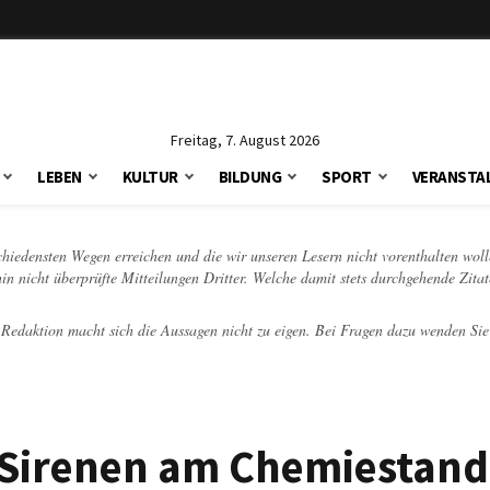
Freitag, 7. August 2026
LEBEN
KULTUR
BILDUNG
SPORT
VERANSTA
schiedensten Wegen erreichen und die wir unseren Lesern nicht vorenthalten woll
hin nicht überprüfte Mitteilungen Dritter. Welche damit stets durchgehende Zita
e Redaktion macht sich die Aussagen nicht zu eigen. Bei Fragen dazu wenden Sie
 Sirenen am Chemiestand