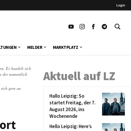
Login
LTUNGEN
MELDER
MARKTPLATZ
en. Es handelt sich
Aktuell auf LZ
te der namentlich
 sich gern an
Hallo Leipzig: So
startet Freitag, der 7.
August 2026, ins
Wochenende
ort
Hello Leipzig: Here’s