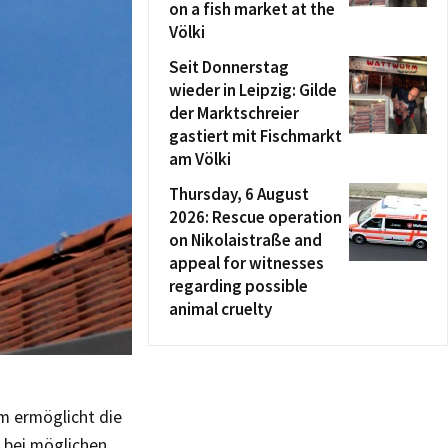
on a fish market at the
Völki
Seit Donnerstag
wieder in Leipzig: Gilde
der Marktschreier
gastiert mit Fischmarkt
am Völki
Thursday, 6 August
2026: Rescue operation
on Nikolaistraße and
appeal for witnesses
regarding possible
animal cruelty
m ermöglicht die
 bei möglichen