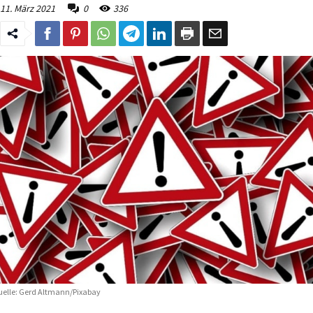
11. März 2021
0
336
elle: Gerd Altmann/Pixabay