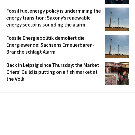
Fossil fuel energy policy is undermining the
energy transition: Saxony’s renewable
energy sector is sounding the alarm
Fossile Energiepolitik demoliert die
Energiewende: Sachsens Erneuerbaren-
Branche schlägt Alarm
Back in Leipzig since Thursday: the Market
Criers’ Guild is putting on a fish market at
the Völki