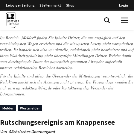
Leipziger Zeitung
Stellenmarkt
Shop
Login
Leipziger Zeitung
Im Bereich
„Melder“
finden Sie Inhalte Dritter, die uns tagtäglich auf den
verschiedensten Wegen erreichen und die wir unseren Lesern nicht vorenthalten
wollen. Es handelt sich also um aktuelle, redaktionell nicht bearbeitete und auf
ihren Wahrheitsgehalt hin nicht überprüfte Mitteilungen Dritter. Welche damit
stets durchgehende Zitate der namentlich genannten Absender außerhalb
unseres redaktionellen Bereiches darstellen.
Für die Inhalte sind allein die Übersender der Mitteilungen verantwortlich, die
Redaktion macht sich die Aussagen nicht zu eigen. Bei Fragen dazu wenden Sie
sich gern an
redaktion@l-iz.de
oder kontaktieren den Versender der
Informationen.
Melder
Wortmelder
Rutschungsereignis am Knappensee
Von
Sächsisches Oberbergamt