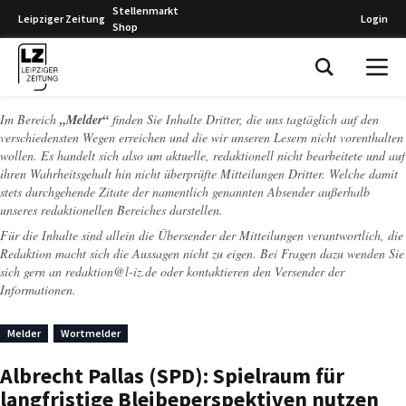
Stellenmarkt
Leipziger Zeitung
Login
Shop
Leipziger Zeitung
Im Bereich
„Melder“
finden Sie Inhalte Dritter, die uns tagtäglich auf den
verschiedensten Wegen erreichen und die wir unseren Lesern nicht vorenthalten
wollen. Es handelt sich also um aktuelle, redaktionell nicht bearbeitete und auf
ihren Wahrheitsgehalt hin nicht überprüfte Mitteilungen Dritter. Welche damit
stets durchgehende Zitate der namentlich genannten Absender außerhalb
unseres redaktionellen Bereiches darstellen.
Für die Inhalte sind allein die Übersender der Mitteilungen verantwortlich, die
Redaktion macht sich die Aussagen nicht zu eigen. Bei Fragen dazu wenden Sie
sich gern an
redaktion@l-iz.de
oder kontaktieren den Versender der
Informationen.
Melder
Wortmelder
Albrecht Pallas (SPD): Spielraum für
langfristige Bleibeperspektiven nutzen