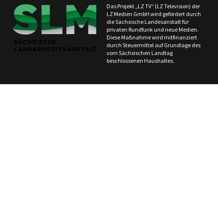
Das Projekt „LZ TV“ (LZ Television) der
LZ Medien GmbH wird gefördert durch
die Sächsische Landesanstalt für
privaten Rundfunk und neue Medien.
Diese Maßnahme wird mitfinanziert
durch Steuermittel auf Grundlage des
vom Sächsischen Landtag
beschlossenen Haushaltes.