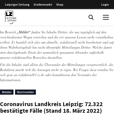
Leipziger Zeitung
Stellenmarkt
Shop
Login
Leipziger Zeitung
Im Bereich
„Melder“
finden Sie Inhalte Dritter, die uns tagtäglich auf den
verschiedensten Wegen erreichen und die wir unseren Lesern nicht vorenthalten
wollen. Es handelt sich also um aktuelle, redaktionell nicht bearbeitete und auf
ihren Wahrheitsgehalt hin nicht überprüfte Mitteilungen Dritter. Welche damit
stets durchgehende Zitate der namentlich genannten Absender außerhalb
unseres redaktionellen Bereiches darstellen.
Für die Inhalte sind allein die Übersender der Mitteilungen verantwortlich, die
Redaktion macht sich die Aussagen nicht zu eigen. Bei Fragen dazu wenden Sie
sich gern an
redaktion@l-iz.de
oder kontaktieren den Versender der
Informationen.
Melder
Wortmelder
Coronavirus Landkreis Leipzig: 72.322
bestätigte Fälle (Stand 18. März 2022)