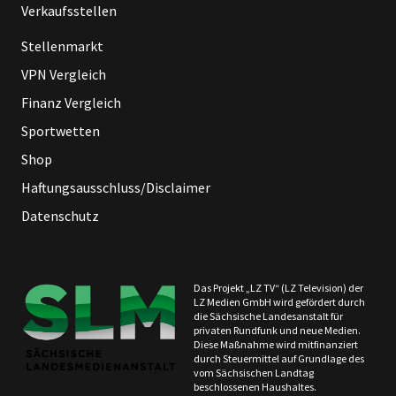
Verkaufsstellen
Stellenmarkt
VPN Vergleich
Finanz Vergleich
Sportwetten
Shop
Haftungsausschluss/Disclaimer
Datenschutz
Das Projekt „LZ TV“ (LZ Television) der
LZ Medien GmbH wird gefördert durch
die Sächsische Landesanstalt für
privaten Rundfunk und neue Medien.
Diese Maßnahme wird mitfinanziert
durch Steuermittel auf Grundlage des
vom Sächsischen Landtag
beschlossenen Haushaltes.