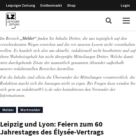
Leipziger Zeitung
Stellenmarkt
Shop
Login
Leipziger Zeitung
Im Bereich
„Melder“
finden Sie Inhalte Dritter, die uns tagtäglich auf den
verschiedensten Wegen erreichen und die wir unseren Lesern nicht vorenthalten
wollen. Es handelt sich also um aktuelle, redaktionell nicht bearbeitete und auf
ihren Wahrheitsgehalt hin nicht überprüfte Mitteilungen Dritter. Welche damit
stets durchgehende Zitate der namentlich genannten Absender außerhalb
unseres redaktionellen Bereiches darstellen.
Für die Inhalte sind allein die Übersender der Mitteilungen verantwortlich, die
Redaktion macht sich die Aussagen nicht zu eigen. Bei Fragen dazu wenden Sie
sich gern an
redaktion@l-iz.de
oder kontaktieren den Versender der
Informationen.
Melder
Wortmelder
Leipzig und Lyon: Feiern zum 60
Jahrestages des Élysée-Vertrags