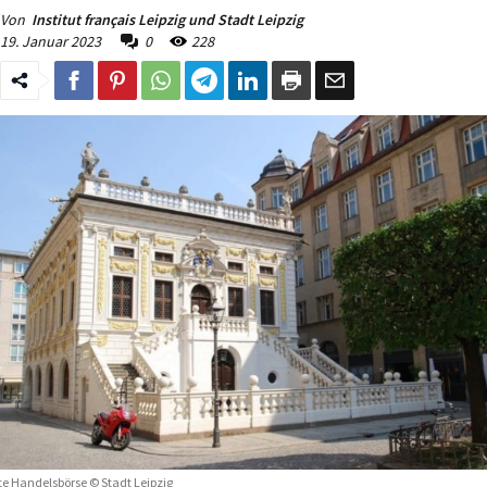
Von
Institut français Leipzig und Stadt Leipzig
19. Januar 2023
0
228
te Handelsbörse © Stadt Leipzig