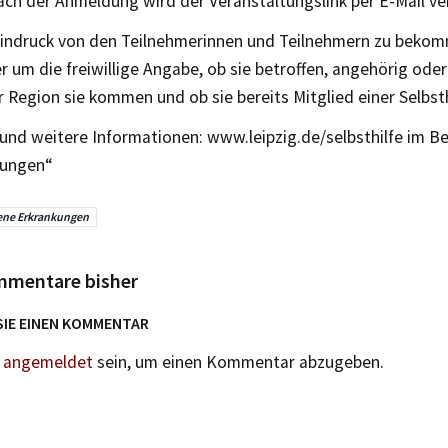
ach der Anmeldung wird der Veranstaltungslink per E-Mail ve
indruck von den Teilnehmerinnen und Teilnehmern zu bekomm
r um die freiwillige Angabe, ob sie betroffen, angehörig oder 
 Region sie kommen und ob sie bereits Mitglied einer Selbst
nd weitere Informationen: www.leipzig.de/selbsthilfe im Be
tungen“
ene Erkrankungen
mmentare bisher
SIE EINEN KOMMENTAR
n
angemeldet
sein, um einen Kommentar abzugeben.