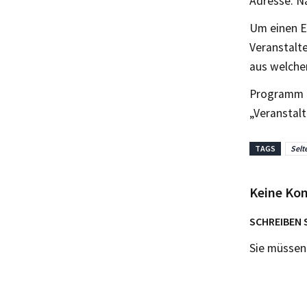
Adresse. N
Um einen E
Veranstalte
aus welcher
Programm u
„Veranstal
TAGS
Selt
Keine Ko
SCHREIBEN 
Sie müsse