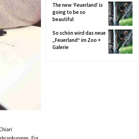
The new ‘Feuerland’ is
going to be so
beautiful
So schön wird das neue
„Feuerland“ im Zoo +
Galerie
Chiari
Erkrankungen. Für