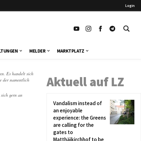
Login
LTUNGEN
MELDER
MARKTPLATZ
en. Es handelt sich
Aktuell auf LZ
te der namentlich
 sich gern an
Vandalism instead of
an enjoyable
experience: the Greens
are calling for the
gates to
Matthäikirchhof to be