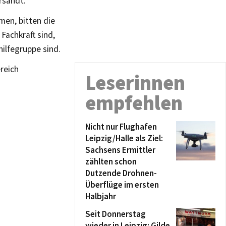
rsandt.
en, bitten die
Fachkraft sind,
hilfegruppe sind.
reich
Leserinnen
empfehlen
Nicht nur Flughafen
Leipzig/Halle als Ziel:
Sachsens Ermittler
zählten schon
Dutzende Drohnen-
Überflüge im ersten
Halbjahr
Seit Donnerstag
wieder in Leipzig: Gilde