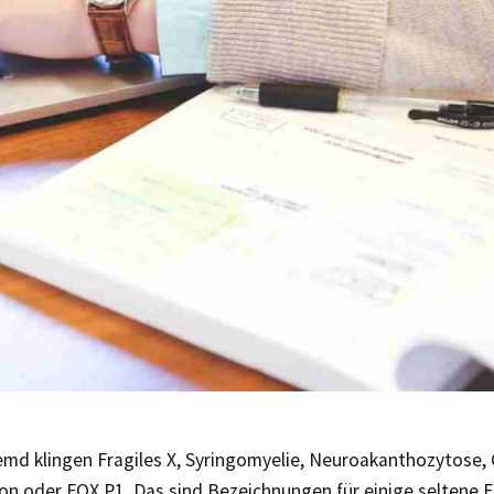
emd klingen Fragiles X, Syringomyelie, Neuroakanthozytose, 
on oder FOX P1. Das sind Bezeichnungen für einige seltene 