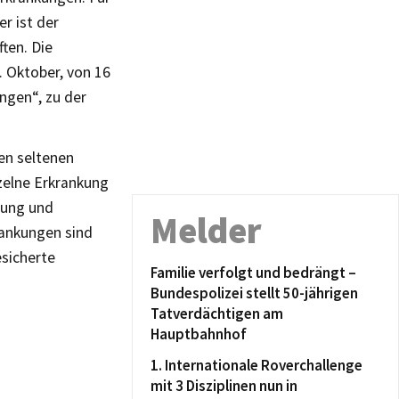
r ist der
ten. Die
. Oktober, von 16
ungen“, zu der
en seltenen
nzelne Erkrankung
lung und
Melder
rankungen sind
esicherte
Familie verfolgt und bedrängt –
Bundespolizei stellt 50-jährigen
Tatverdächtigen am
Hauptbahnhof
1. Internationale Roverchallenge
mit 3 Disziplinen nun in