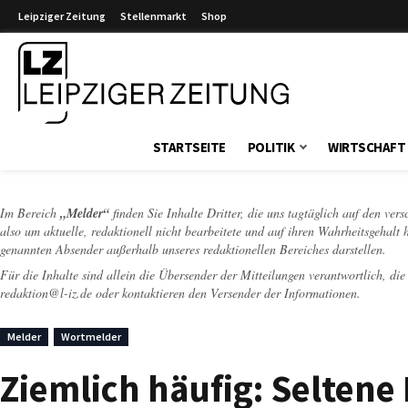
Leipziger Zeitung
Stellenmarkt
Shop
Leipziger Zeitung
STARTSEITE
POLITIK
WIRTSCHAFT
Im Bereich
„Melder“
finden Sie Inhalte Dritter, die uns tagtäglich auf den ver
also um aktuelle, redaktionell nicht bearbeitete und auf ihren Wahrheitsgehalt 
genannten Absender außerhalb unseres redaktionellen Bereiches darstellen.
Für die Inhalte sind allein die Übersender der Mitteilungen verantwortlich, di
redaktion@l-iz.de
oder kontaktieren den Versender der Informationen.
Melder
Wortmelder
Ziemlich häufig: Seltene