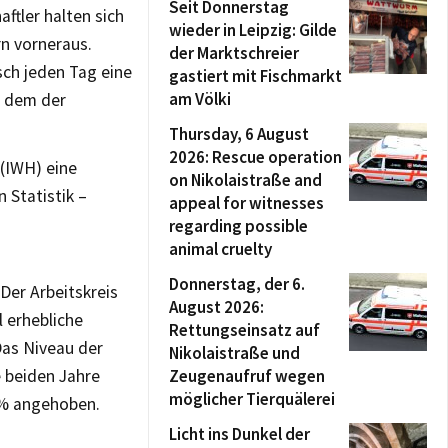
Seit Donnerstag
ftler halten sich
wieder in Leipzig: Gilde
rn vorneraus.
der Marktschreier
sch jeden Tag eine
gastiert mit Fischmarkt
am Völki
f dem der
Thursday, 6 August
2026: Rescue operation
 (IWH) eine
on Nikolaistraße and
 Statistik –
appeal for witnesses
regarding possible
animal cruelty
Donnerstag, der 6.
Der Arbeitskreis
August 2026:
 erhebliche
Rettungseinsatz auf
Das Niveau der
Nikolaistraße und
 beiden Jahre
Zeugenaufruf wegen
möglicher Tierquälerei
 % angehoben.
Licht ins Dunkel der