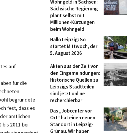
Wohngeld in Sachsen:
Sächsische Regierung
plant selbst mit
Millionen-Kürzungen
beim Wohngeld
Hallo Leipzig: So
startet Mittwoch, der
5. August 2026
Akten aus der Zeit vor
ktes auf
den Eingemeindungen:
Historische Quellen zu
gaben für die
Leipzigs Stadtteilen
rechneten
sind jetzt online
 wohl begründete
recherchierbar
ch fest, dass es
Das „Jobcenter vor
 der amtlichen
Ort“ hat einen neuen
Standort in Leipzig-
 bis 2011 bei
Grünau. Wir haben