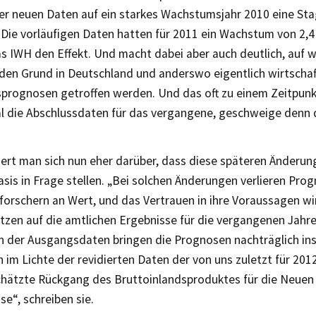
der neuen Daten auf ein starkes Wachstumsjahr 2010 eine Sta
. Die vorläufigen Daten hatten für 2011 ein Wachstum von 2,
das IWH den Effekt. Und macht dabei aber auch deutlich, auf
en Grund in Deutschland und anderswo eigentlich wirtschaf
rognosen getroffen werden. Und das oft zu einem Zeitpunk
al die Abschlussdaten für das vergangene, geschweige denn 
gert man sich nun eher darüber, dass diese späteren Änderun
sis in Frage stellen. „Bei solchen Änderungen verlieren Pro
forschern an Wert, und das Vertrauen in ihre Voraussagen wi
tzen auf die amtlichen Ergebnisse für die vergangenen Jahre
n der Ausgangsdaten bringen die Prognosen nachträglich in
h im Lichte der revidierten Daten der von uns zuletzt für 201
hätzte Rückgang des Bruttoinlandsproduktes für die Neuen 
e“, schreiben sie.