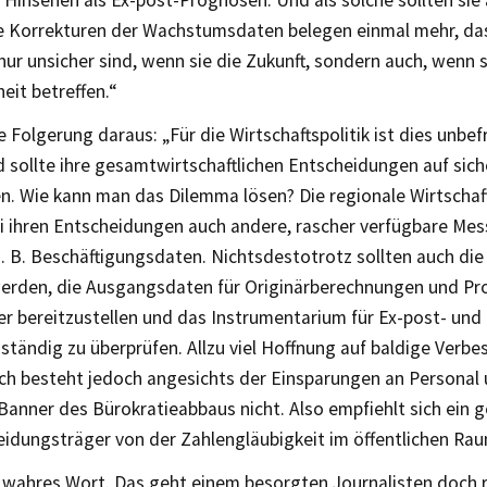
Hinsehen als Ex-post-Prognosen. Und als solche sollten sie
e Korrekturen der Wachstumsdaten belegen einmal mehr, d
nur unsicher sind, wenn sie die Zukunft, sondern auch, wenn s
eit betreffen.“
e Folgerung daraus: „Für die Wirtschaftspolitik ist dies unbef
sollte ihre gesamtwirtschaftlichen Entscheidungen auf siche
en. Wie kann man das Dilemma lösen? Die regionale Wirtschaft
ei ihren Entscheidungen auch andere, rascher verfügbare Me
z. B. Beschäftigungsdaten. Nichtsdestotrotz sollten auch d
werden, die Ausgangsdaten für Originärberechnungen und P
er bereitzustellen und das Instrumentarium für Ex-post- und
tändig zu überprüfen. Allzu viel Hoffnung auf baldige Verb
ch besteht jedoch angesichts der Einsparungen an Personal
Banner des Bürokratieabbaus nicht. Also empfiehlt sich ein
eidungsträger von der Zahlengläubigkeit im öffentlichen Rau
n wahres Wort. Das geht einem besorgten Journalisten doch r