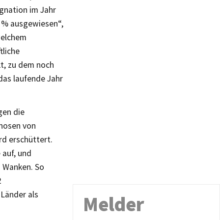
gnation im Jahr
4 % ausgewiesen“,
 welchem
tliche
t, zu dem noch
das laufende Jahr
gen die
gnosen von
rd erschüttert.
 auf, und
s Wanken. So
2
Länder als
Melder