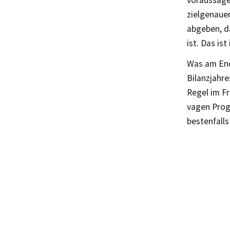
voraussage
zielgenaue
abgeben, da
ist. Das ist
Was am End
Bilanzjahre
Regel im Fr
vagen Prog
bestenfall