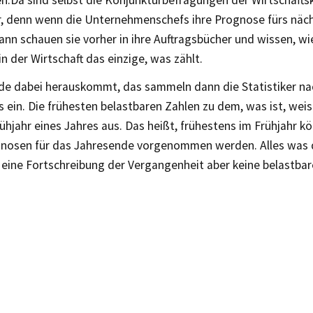
n.Da sind selbst die Konjunkturbefragungen der Wirtschaf
r, denn wenn die Unternehmenschefs ihre Prognose fürs näch
nn schauen sie vorher in ihre Auftragsbücher und wissen, wi
 in der Wirtschaft das einzige, was zählt.
e dabei herauskommt, das sammeln dann die Statistiker na
s ein. Die frühesten belastbaren Zahlen zu dem, was ist, weis
ühjahr eines Jahres aus. Das heißt, frühestens im Frühjahr k
nosen für das Jahresende vorgenommen werden. Alles was da
s eine Fortschreibung der Vergangenheit aber keine belastba