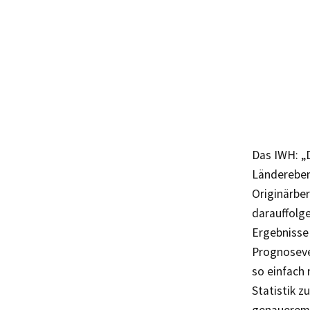
Das IWH: „D
Ländereben
Originärber
darauffolg
Ergebnisse
Prognoseve
so einfach 
Statistik z