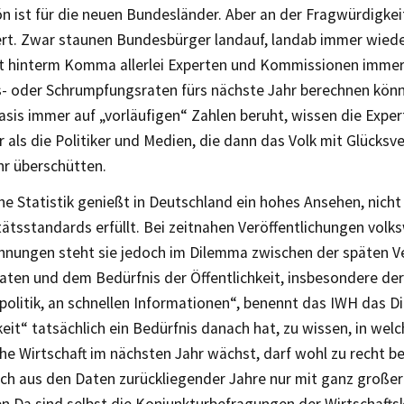
ön ist für die neuen Bundesländer. Aber an der Fragwürdigke
ert. Zwar staunen Bundesbürger landauf, landab immer wiede
t hinterm Komma allerlei Experten und Kommissionen imme
 oder Schrumpfungsraten fürs nächste Jahr berechnen könn
is immer auf „vorläufigen“ Zahlen beruht, wissen die Exper
 als die Politiker und Medien, die dann das Volk mit Glücksv
hr überschütten.
he Statistik genießt in Deutschland ein hohes Ansehen, nicht z
ätsstandards erfüllt. Bei zeitnahen Veröffentlichungen volks
nungen steht sie jedoch im Dilemma zwischen der späten Ve
ten und dem Bedürfnis der Öffentlichkeit, insbesondere der
politik, an schnellen Informationen“, benennt das IWH das D
keit“ tatsächlich ein Bedürfnis danach hat, zu wissen, in we
he Wirtschaft im nächsten Jahr wächst, darf wohl zu recht b
ich aus den Daten zurückliegender Jahre nur mit ganz großer