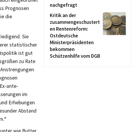
 auch eingeordnet
nachgefragt
ass Prognosen
Kritik an der
ie die
zusammengeschustert
en Rentenreform:
Ostdeutsche
riedigend. Sie
Ministerpräsidenten
rer statistischer
bekommen
spolitik ist gut
Schützenhilfe vom DGB
ssgrößen zu Rate
ie Anstrengungen
rognosen
 Ex-ante-
esserungen im
 und Erhebungen
 gesunder Abstand
m.“
unter wie Butter.