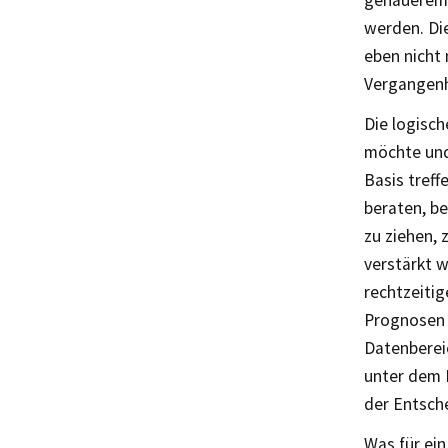
genauerem 
werden. Di
eben nicht 
Vergangenh
Die logisch
möchte und 
Basis treff
beraten, b
zu ziehen, 
verstärkt 
rechtzeitig
Prognosen s
Datenberei
unter dem 
der Entsch
Was für ei