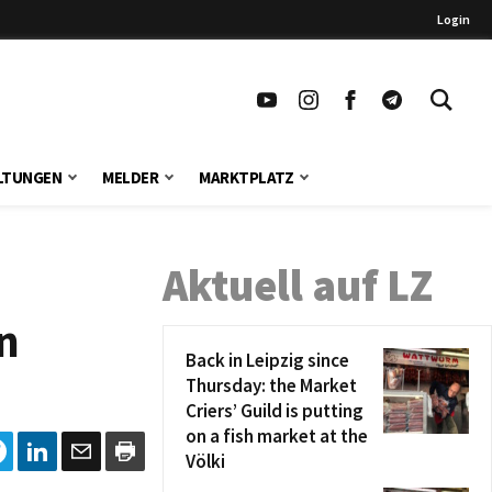
Login
LTUNGEN
MELDER
MARKTPLATZ
Aktuell auf LZ
n
Back in Leipzig since
Thursday: the Market
Criers’ Guild is putting
on a fish market at the
Völki