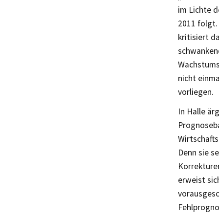
im Lichte 
2011 folgt
kritisiert 
schwankend
Wachstumsp
nicht einm
vorliegen.
In Halle är
Prognoseba
Wirtschafts
Denn sie se
Korrekture
erweist sic
vorausgesc
Fehlprognos