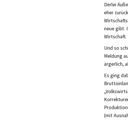
Derlei Äuße
eher zurück
Wirtschafts
neue gibt. 
Wirtschaft.
Und so schi
Meldung aus
ärgerlich, 
Es ging da
Bruttoinla
„Volkswirt
Korrekture
Produktion
(mit Ausna