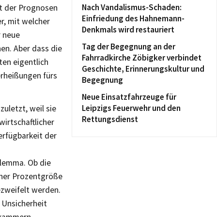
Nach Vandalismus-Schaden:
it der Prognosen
Einfriedung des Hahnemann-
r, mit welcher
Denkmals wird restauriert
r neue
Tag der Begegnung an der
en. Aber dass die
Fahrradkirche Zöbigker verbindet
ten eigentlich
Geschichte, Erinnerungskultur und
erheißungen fürs
Begegnung
Neue Einsatzfahrzeuge für
Leipzigs Feuerwehr und den
uletzt, weil sie
Rettungsdienst
wirtschaftlicher
rfügbarkeit der
ilemma. Ob die
lcher Prozentgröße
ezweifelt werden.
 Unsicherheit