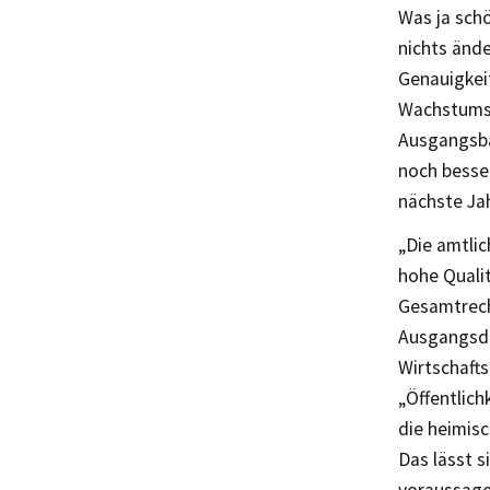
Was ja sch
nichts änd
Genauigkei
Wachstums-
Ausgangsbas
noch besser
nächste Ja
„Die amtlic
hohe Qualit
Gesamtrech
Ausgangsda
Wirtschafts
„Öffentlich
die heimisc
Das lässt s