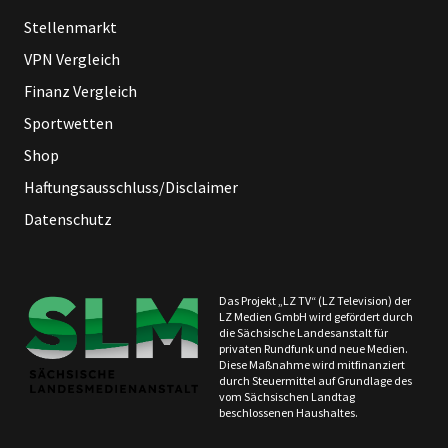
Stellenmarkt
VPN Vergleich
Finanz Vergleich
Sportwetten
Shop
Haftungsausschluss/Disclaimer
Datenschutz
Das Projekt „LZ TV“ (LZ Television) der
LZ Medien GmbH wird gefördert durch
die Sächsische Landesanstalt für
privaten Rundfunk und neue Medien.
Diese Maßnahme wird mitfinanziert
durch Steuermittel auf Grundlage des
vom Sächsischen Landtag
beschlossenen Haushaltes.