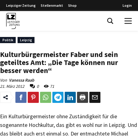
Leipziger Zeitung
Stellenmarkt
Shop
Login
Leipziger Zeitung
Politik
Leipzig
Kulturbürgermeister Faber und sein
geteiltes Amt: „Die Tage können nur
besser werden“
Von
Vanessa Raab
21. März 2012
0
71
Ein Kulturbürgermeister ohne Zuständigkeit für die
sogenannte Hochkultur, das gibt es wohl nur in Leipzig. Und
das bleibt auch erst einmal so. Der entmachtete Michael