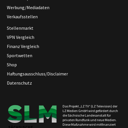
Werbung/Mediadaten
Verkaufsstellen
Stellenmarkt
VPN Vergleich
Finanz Vergleich
Sportwetten
Shop
Haftungsausschluss/Disclaimer
Datenschutz
Das Projekt „LZ TV“ (LZ Television) der
LZ Medien GmbH wird gefördert durch
die Sächsische Landesanstalt für
privaten Rundfunk und neue Medien.
Diese Maßnahme wird mitfinanziert