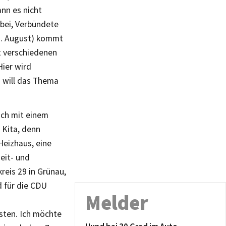
nn es nicht
abei, Verbündete
2. August) kommt
t verschiedenen
ier wird
h will das Thema
äch mit einem
 Kita, denn
Heizhaus, eine
eit- und
reis 29 in Grünau,
 für die CDU
Melder
sten. Ich möchte