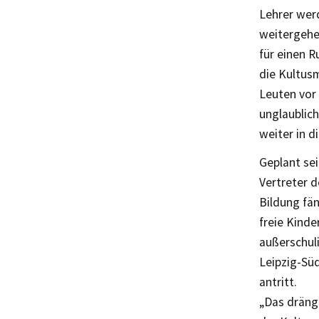
Lehrer werd
weitergehe
für einen 
die Kultus
Leuten vor
unglaublich
weiter in d
Geplant se
Vertreter 
Bildung fän
freie Kinde
außerschuli
Leipzig-Sü
antritt.
„Das dräng