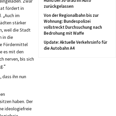
Hund bei 30 Grad im Auto
 eingeladen. Zwar
zurückgelassen
at fördert in
Von der Regionalbahn bis zur
. „Auch im
Wohnung: Bundespolizei
ädten stärker
vollstreckt Durchsuchung nach
, weil die Stadt
Bedrohung mit Waffe
 in die
Update: Aktuelle Verkehrsinfo für
le Fördermittel
die Autobahn A4
ie es mit den
h nerven, bis sich
ng.“
, dass ihn nun
den
itzen haben. Der
ne ideologiefreie