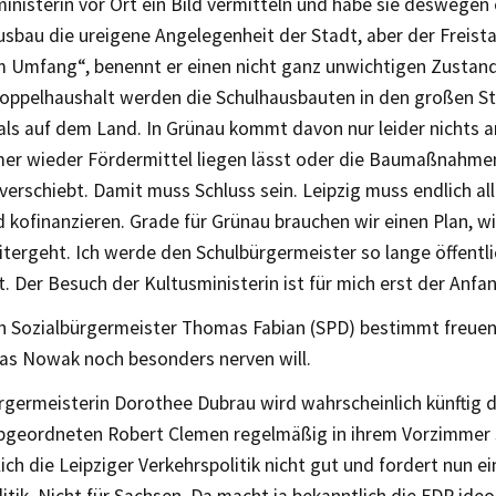
inisterin vor Ort ein Bild vermitteln und habe sie deswegen
usbau die ureigene Angelegenheit der Stadt, aber der Freista
m Umfang“, benennt er einen nicht ganz unwichtigen Zustand
oppelhaushalt werden die Schulhausbauten in den großen St
als auf dem Land. In Grünau kommt davon nur leider nichts an
mer wieder Fördermittel liegen lässt oder die Baumaßnahmen
verschiebt. Damit muss Schluss sein. Leipzig muss endlich al
 kofinanzieren. Grade für Grünau brauchen wir einen Plan, w
tergeht. Ich werde den Schulbürgermeister so lange öffentlic
t. Der Besuch der Kultusministerin ist für mich erst der Anfa
ch Sozialbürgermeister Thomas Fabian (SPD) bestimmt freuen
as Nowak noch besonders nerven will.
germeisterin Dorothee Dubrau wird wahrscheinlich künftig 
geordneten Robert Clemen regelmäßig in ihrem Vorzimmer s
ich die Leipziger Verkehrspolitik nicht gut und fordert nun ei