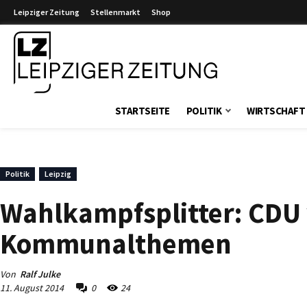
Leipziger Zeitung
Stellenmarkt
Shop
Leipziger Zeitung
STARTSEITE
POLITIK
WIRTSCHAFT
Politik
Leipzig
Wahlkampfsplitter: CDU 
Kommunalthemen
Von
Ralf Julke
11. August 2014
0
24