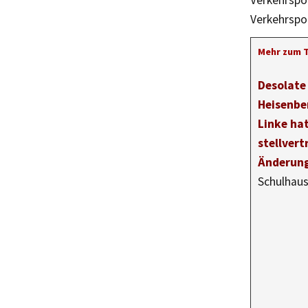
Verkehrspol
Verkehrspol
Mehr zum 
Desolate
Heisenb
Linke ha
stellvert
Änderung
Schulhaus