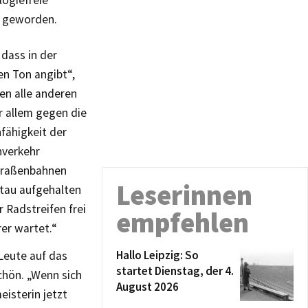
logiefreie
ig geworden.
dass in der
en Ton angibt“,
en alle anderen
r allem gegen die
nfähigkeit der
hverkehr
Straßenbahnen
Leserinnen
Stau aufgehalten
 Radstreifen frei
empfehlen
er wartet.“
Hallo Leipzig: So
Leute auf das
startet Dienstag, der 4.
chön. „Wenn sich
August 2026
isterin jetzt