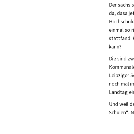
Der sächsi
da, dass j
Hochschulen
einmal so 
stattfand.
kann?
Die sind zw
Kommunalwa
Leipziger 
noch mal i
Landtag ein
Und weil da
Schulen“. N