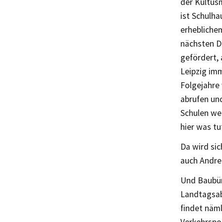
der Kultusm
ist Schulha
erhebliche
nächsten D
gefördert, 
Leipzig im
Folgejahre 
abrufen und
Schulen wei
hier was tu
Da wird si
auch Andre
Und Baubür
Landtagsab
findet näml