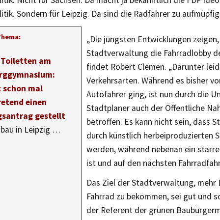
itik. Nicht für Sachsen. Da macht ja bekanntlich die FDP ideo
itik. Sondern für Leipzig. Da sind die Radfahrer zu aufmüpf
Thema:
„Die jüngsten Entwicklungen zeigen, 
Stadtverwaltung die Fahrradlobby d
 Toiletten am
findet Robert Clemen. „Darunter leid
erggymnasium:
Verkehrsarten. Während es bisher vo
t schon mal
Autofahrer ging, ist nun durch die U
retend einen
Stadtplaner auch der Öffentliche Na
santrag gestellt
betroffen. Es kann nicht sein, dass 
bau in Leipzig …
durch künstlich herbeiproduzierten 
werden, während nebenan ein starrer
ist und auf den nächsten Fahrradfahr
Das Ziel der Stadtverwaltung, mehr 
Fahrrad zu bekommen, sei gut und s
der Referent der grünen Baubürgerme