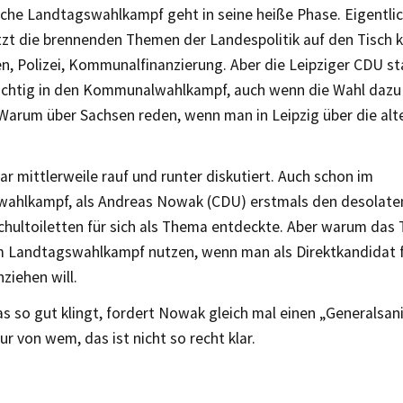
sche Landtagswahlkampf geht in seine heiße Phase. Eigentli
etzt die brennenden Themen der Landespolitik auf den Tisch 
, Polizei, Kommunalfinanzierung. Aber die Leipziger CDU sta
richtig in den Kommunalwahlkampf, auch wenn die Wahl dazu
 Warum über Sachsen reden, wenn man in Leipzig über die al
ar mittlerweile rauf und runter diskutiert. Auch schon im
hlkampf, als Andreas Nowak (CDU) erstmals den desolate
Schultoiletten für sich als Thema entdeckte. Aber warum das
m Landtagswahlkampf nutzen, wenn man als Direktkandidat f
ziehen will.
s so gut klingt, fordert Nowak gleich mal einen „Generalsan
ur von wem, das ist nicht so recht klar.