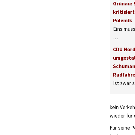
Grünau: 
kritisier
Polemik
Eins muss
…
CDU Nord 
umgestal
Schumann
Radfahre
Ist zwar 
kein Verkeh
wieder für
Für seine 