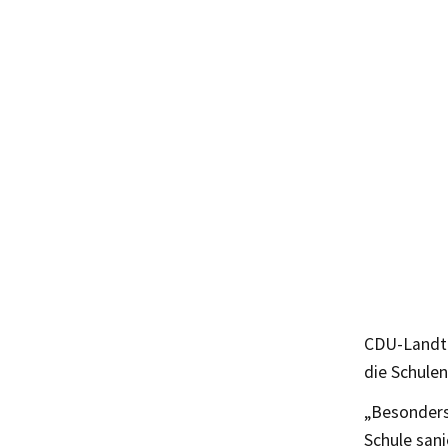
CDU-Landta
die Schule
„Besonders
Schule sani