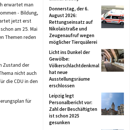
ch erwartet man
Donnerstag, der 6.
kommen - Bildung,
August 2026:
rtet jetzt erst
Rettungseinsatz auf
Nikolaistraße und
 schon am 25. Mai
Zeugenaufruf wegen
ten Themen reden
möglicher Tierquälerei
Licht ins Dunkel der
Gewölbe:
n Zustand der
Völkerschlachtdenkmal
hat neue
 Thema nicht auch
Ausstellungsräume
ür die CDU in den
erschlossen
Leipzig legt
ierungsplan für
Personalbericht vor:
Zahl der Beschäftigten
ist schon 2025
gesunken