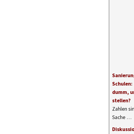
Sanierun
Schulen: 
dumm, um
stellen?
Zahlen si
Sache …
Diskussio