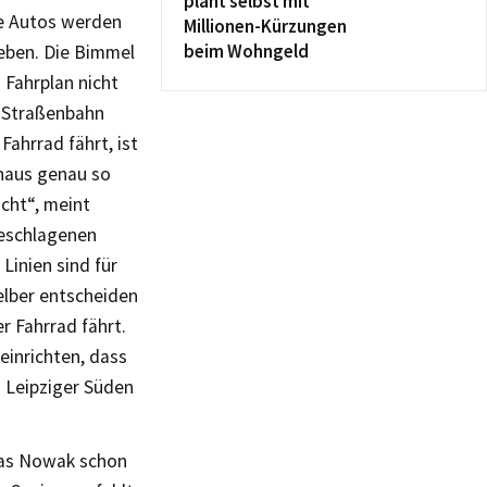
plant selbst mit
ie Autos werden
Millionen-Kürzungen
beim Wohngeld
ieben. Die Bimmel
 Fahrplan nicht
r Straßenbahn
 Fahrrad fährt, ist
thaus genau so
icht“, meint
eschlagenen
Linien sind für
elber entscheiden
r Fahrrad fährt.
einrichten, dass
m Leipziger Süden
eas Nowak schon