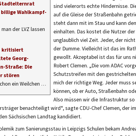
Stadtelternrat
sind vielerorts echte Hindernisse. D
t billige Wahlkampf-
auf die Gleise der Straßenbahn getr
steht dann mit im Stau und kann den
 man der LVZ lassen
einhalten. Das kostet die Nutzer de
unglaublich viel Zeit. Jeder, der nicht
der Dumme. Vielleicht ist das im Ra
kritisiert
gewollt. Akzeptabel ist das für uns n
tete Georg-
Robert Clemen. „Die vom ADAC vorg
-Straße: Die
Schutzstreifen mit den gestrichelten 
r stören
mich der richtige Weg. Jeder muss s
schon ein Weilchen …
können, ob er Auto, Straßenbahn ode
Also müssen wir die Infrastruktur so 
rsträger benachteiligt wird“, sagte CDU-Chef Clemen, der i
 den Sächsischen Landtag kandidiert.
Polemik zum Sanierungsstau in Leipzigs Schulen bekam Andr