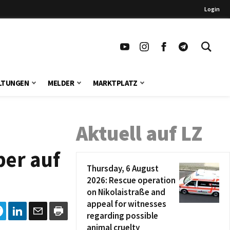
Login
LTUNGEN
MELDER
MARKTPLATZ
Aktuell auf LZ
ber auf
Thursday, 6 August
2026: Rescue operation
on Nikolaistraße and
appeal for witnesses
regarding possible
animal cruelty