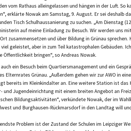
en vom Rathaus alleingelassen und hängen in der Luft. So ka
n“, erklärte Nowak am Samstag, 9. August. Er sei deshalb d
Runden Tisch Schulhaussanierung zu suchen. „Am Dienstag (1
ministerin auf meine Einladung zu Besuch. Wir werden uns mi
 Ort zusammensetzen und über Bildung in Grünau sprechen. H
 viel geleistet, aber in zum Teil katastrophalen Gebäuden. Ic
ie Öffentlichkeit bringen“, so Andreas Nowak.
i auch ein Besuch beim Quartiersmanagement und ein Gespr
des Elternrates Grünau. „Außerdem gehen wir zur AWO in eine
gt bereits im Kleinkindalter an. Eine weitere Station ist das 
r- und Jugendeinrichtung mit einem breiten Angebot an Freiz
schen Bildungsaktivitäten“, verkündete Nowak, der im Wahlk
dwest und Burghausen-Rückmarsdorf in den Landtag will und
endste Problem ist der Zustand der Schulen im Leipziger We