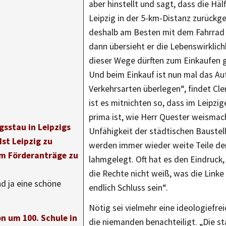
aber hinstellt und sagt, dass die Häl
Leipzig in der 5-km-Distanz zurückg
deshalb am Besten mit dem Fahrrad 
dann übersieht er die Lebenswirklich
dieser Wege dürften zum Einkaufen 
Und beim Einkauf ist nun mal das Au
Verkehrsarten überlegen“, findet C
ist es mitnichten so, dass im Leipzig
prima ist, wie Herr Quester weismach
gsstau in Leipzigs
Unfähigkeit der städtischen Baustel
Ist Leipzig zu
werden immer wieder weite Teile de
 Förderanträge zu
lahmgelegt. Oft hat es den Eindruck
die Rechte nicht weiß, was die Linke
nd ja eine schöne
endlich Schluss sein“.
Nötig sei vielmehr eine ideologiefrei
n um 100. Schule in
die niemanden benachteiligt. „Die st