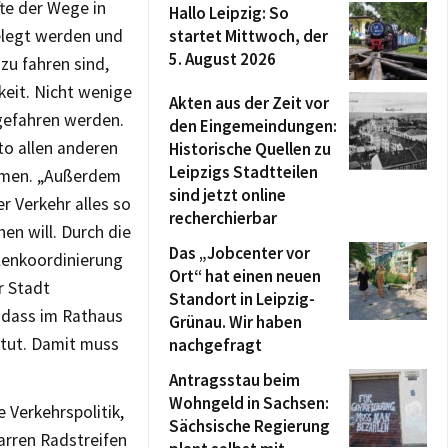
fte der Wege in
Hallo Leipzig: So
elegt werden und
startet Mittwoch, der
5. August 2026
zu fahren sind,
keit. Nicht wenige
Akten aus der Zeit vor
gefahren werden.
den Eingemeindungen:
to allen anderen
Historische Quellen zu
Leipzigs Stadtteilen
lemen. „Außerdem
sind jetzt online
er Verkehr alles so
recherchierbar
en will. Durch die
Das „Jobcenter vor
lenkoordinierung
Ort“ hat einen neuen
r Stadt
Standort in Leipzig-
, dass im Rathaus
Grünau. Wir haben
 tut. Damit muss
nachgefragt
Antragsstau beim
Wohngeld in Sachsen:
e Verkehrspolitik,
Sächsische Regierung
arren Radstreifen