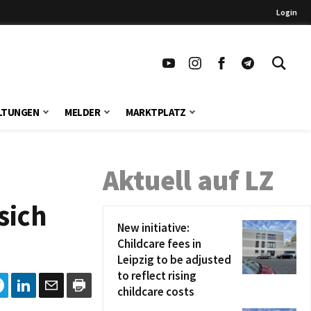
Login
LTUNGEN
MELDER
MARKTPLATZ
Aktuell auf LZ
sich
New initiative:
Childcare fees in
Leipzig to be adjusted
to reflect rising
childcare costs