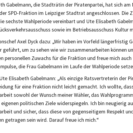
th Gabelmann, die Stadträtin der Piratenpartei, hat sich am 
der SPD-Fraktion im Leipziger Stadtrat angeschlossen. Die
die sechste Wahlperiode vereinbart und Ute Elisabeth Gabelm
ücksverkehrsausschuss sowie im Betriebsausschuss Kultur m
nschef Axel Dyck dazu: „Wir haben im Vorfeld längerfristig 
r geführt, um zu sehen wie wir zusammenarbeiten können un
n personellen Zuwachs für die Fraktion und freue mich auch 
 Impulse, die Frau Gabelmann im Laufe der Wahlperiode setze
Ute Elisabeth Gabelmann: „Als einzige Ratsvertreterin der Pi
idung für eine Fraktion nicht leicht gemacht. Ich wollte, dass
beit sowohl der Wunsch meiner Wähler, das Wahlprogramm 
eigenen politischen Ziele widerspiegeln. Ich bin neugierig au
beit und sicher, dass diese von gegenseitigem Respekt und
n getragen sein wird. Darauf freue ich mich.“