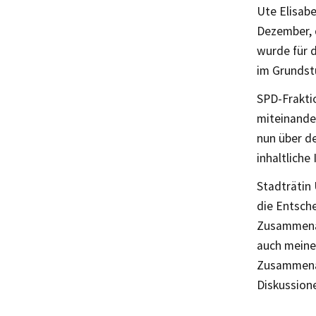
Ute Elisabe
Dezember, 
wurde für 
im Grundst
SPD-Fraktio
miteinande
nun über de
inhaltliche
Stadträtin 
die Entsche
Zusammenar
auch meine 
Zusammenar
Diskussione