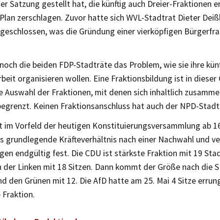
r Satzung gestellt hat, die künftig auch Dreier-Fraktionen e
 Plan zerschlagen. Zuvor hatte sich WVL-Stadtrat Dieter Deiß
ngeschlossen, was die Gründung einer vierköpfigen Bürgerfr
och die beiden FDP-Stadträte das Problem, wie sie ihre kün
beit organisieren wollen. Eine Fraktionsbildung ist in diese
e Auswahl der Fraktionen, mit denen sich inhaltlich zusamme
begrenzt. Keinen Fraktionsanschluss hat auch der NPD-Stadt
t im Vorfeld der heutigen Konstituierungsversammlung ab 1
s grundlegende Kräfteverhältnis nach einer Nachwahl und v
en endgültig fest. Die CDU ist stärkste Fraktion mit 19 Stad
n der Linken mit 18 Sitzen. Dann kommt der Größe nach die 
 den Grünen mit 12. Die AfD hatte am 25. Mai 4 Sitze errun
 Fraktion.