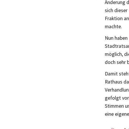
Änderung de
sich dieser
Fraktion a
machte.
Nun haben n
Stadtratsar
möglich, di
doch sehr 
Damit steh
Rathaus da
Verhandlung
gefolgt vo
Stimmen und
eine eigene