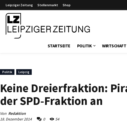
Leipziger Zeitung
Stellenmarkt
Shop
Leipziger Zeitung
STARTSEITE
POLITIK
WIRTSCHAFT
Politik
Leipzig
Keine Dreierfraktion: Pi
der SPD-Fraktion an
Von
Redaktion
18. Dezember 2014
0
54