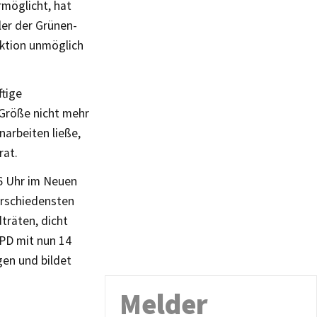
rmöglicht, hat
ler der Grünen-
aktion unmöglich
ftige
r Größe nicht mehr
narbeiten ließe,
rat.
6 Uhr im Neuen
erschiedensten
träten, dicht
SPD mit nun 14
gen und bildet
Melder