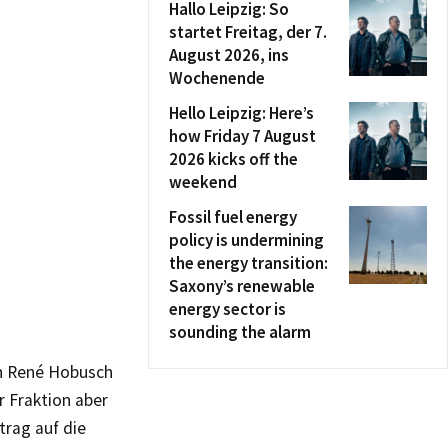
Hallo Leipzig: So
startet Freitag, der 7.
August 2026, ins
Wochenende
Hello Leipzig: Here’s
how Friday 7 August
2026 kicks off the
weekend
Fossil fuel energy
policy is undermining
the energy transition:
Saxony’s renewable
energy sector is
sounding the alarm
en René Hobusch
r Fraktion aber
trag auf die