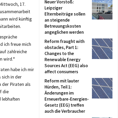
Neuer Vorstoß:
Mittwoch, 17.
Leipziger
 Zusammenarbeit
Elternbeiträge sollen
ann wird künftig
an steigende
Betreuungskosten
itarbeiten.
angeglichen werden
Gespräche
Reform fraught with
d ich freue mich
obstacles, Part 1:
auf zahlreiche
Changes to the
n wird.“
Renewable Energy
Sources Act (EEG) also
raten habe ich mir
affect consumers
 sich in der
Reform mit lauter
der Piraten als
Hürden, Teil 1:
f die
Änderungen im
 lebhaften
Erneuerbare-Energien-
Gesetz (EEG) treffen
auch die Verbraucher