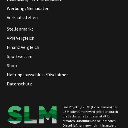
Werbung/Mediadaten
Verkaufsstellen
Stellenmarkt
VPN Vergleich
Finanz Vergleich
Sportwetten
Shop
Haftungsausschluss/Disclaimer
Datenschutz
Das Projekt „LZ TV“ (LZ Television) der
LZ Medien GmbH wird gefördert durch
die Sächsische Landesanstalt für
privaten Rundfunk und neue Medien.
Diese Maßnahme wird mitfinanziert