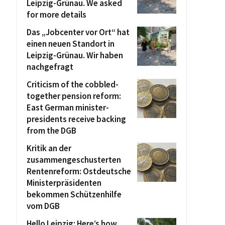
Leipzig-Grünau. We asked
for more details
Das „Jobcenter vor Ort“ hat
einen neuen Standort in
Leipzig-Grünau. Wir haben
nachgefragt
Criticism of the cobbled-
together pension reform:
East German minister-
presidents receive backing
from the DGB
Kritik an der
zusammengeschusterten
Rentenreform: Ostdeutsche
Ministerpräsidenten
bekommen Schützenhilfe
vom DGB
Hello Leipzig: Here’s how