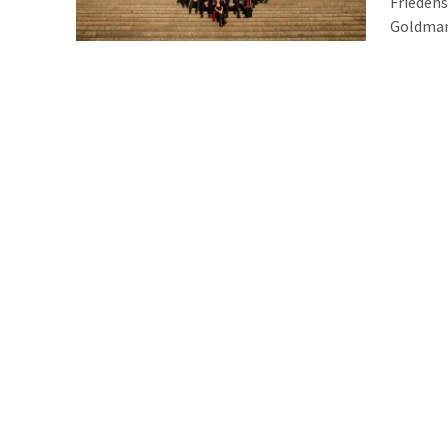
Friedens
Goldmann
Das Konz
erstmal
statt. De