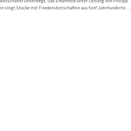
botschafter unterwegs. Das Ensemble unter Leitung von Philipp
 singt Stücke mit Friedensbotschaften aus fünf Jahrhunderten.
ert mit Werken von Schütz bis Gjeilo findet Corona bedingt
s in der gigantischen Ruhmeshalle des Völkerschlachtdenkmals
r Eintritt ist kostenlos.