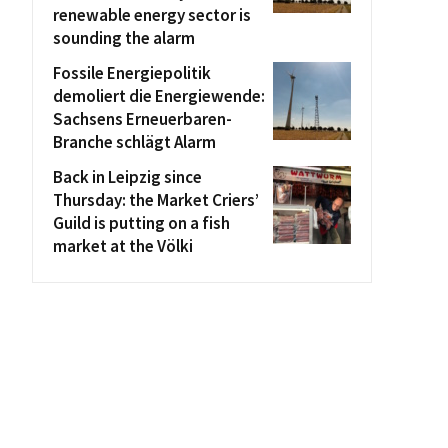
renewable energy sector is
sounding the alarm
Fossile Energiepolitik
demoliert die Energiewende:
Sachsens Erneuerbaren-
Branche schlägt Alarm
Back in Leipzig since
Thursday: the Market Criers’
Guild is putting on a fish
market at the Völki