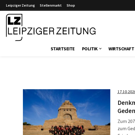
Leipziger Zeitung
Stellenmarkt
Shop
Leipziger Zeitung
STARTSEITE
POLITIK
WIRTSCHAFT
17.10.202
Denkm
Geden
Zum 207.
zum Gede