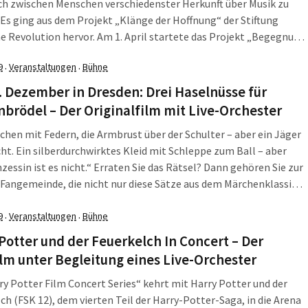
ch zwischen Menschen verschiedenster Herkunft über Musik zu
 Es ging aus dem Projekt „Klänge der Hoffnung“ der Stiftung
he Revolution hervor. Am 1. April startete das Projekt „Begegnung
ung durch Musik“, für das auch noch interessierte Musikerinnen
9
Veranstaltungen
Bühne
·
·
ker gesucht werden. „Ich begrüße […]
 Dezember in Dresden: Drei Haselnüsse für
brödel – Der Originalfilm mit Live-Orchester
chen mit Federn, die Armbrust über der Schulter – aber ein Jäger
icht. Ein silberdurchwirktes Kleid mit Schleppe zum Ball – aber
nzessin ist es nicht.“ Erraten Sie das Rätsel? Dann gehören Sie zur
 Fangemeinde, die nicht nur diese Sätze aus dem Märchenklassiker
selnüsse für Aschenbrödel“ mitsprechen kann.
9
Veranstaltungen
Bühne
·
·
Potter und der Feuerkelch In Concert – Der
lm unter Begleitung eines Live-Orchester
ry Potter Film Concert Series“ kehrt mit Harry Potter und der
ch (FSK 12), dem vierten Teil der Harry-Potter-Saga, in die Arena