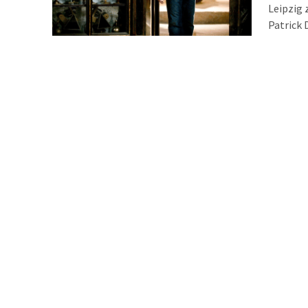
Leipzig 
Patrick 
verschie
Gehör br
auf eine