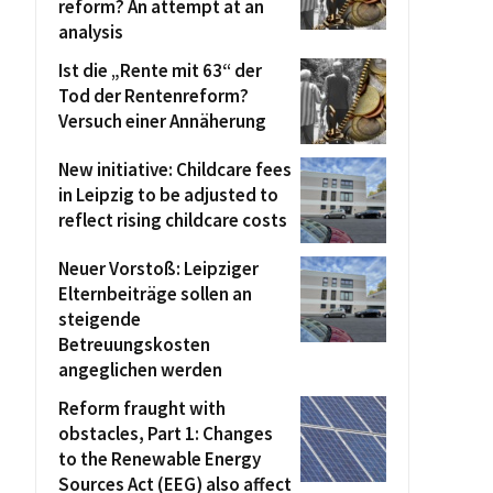
reform? An attempt at an
analysis
Ist die „Rente mit 63“ der
Tod der Rentenreform?
Versuch einer Annäherung
New initiative: Childcare fees
in Leipzig to be adjusted to
reflect rising childcare costs
Neuer Vorstoß: Leipziger
Elternbeiträge sollen an
steigende
Betreuungskosten
angeglichen werden
Reform fraught with
obstacles, Part 1: Changes
to the Renewable Energy
Sources Act (EEG) also affect