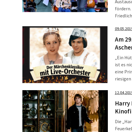
Austaus
fördern.
Friedlic
und Bild
09.05.201
und Musi
Am 29.
Aschen
„Ein Hüt
ist es n
eine Pri
riesigen
„Drei Ha
12.04.201
Harry 
Kinofi
Die „Har
Feuerkel