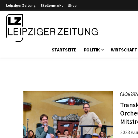
Leipziger Zeitung
Stellenmarkt
Shop
Leipziger Zeitung
STARTSEITE
POLITIK
WIRTSCHAFT
04.04.202
Transk
Orches
Mitstr
2023 wur