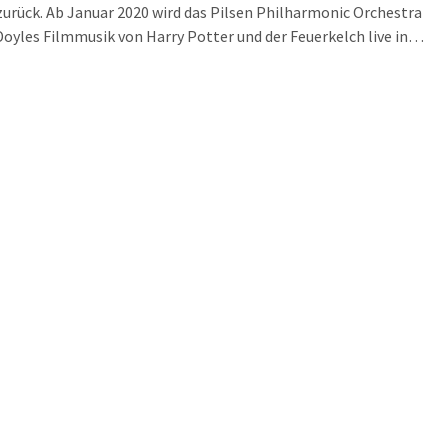
zurück. Ab Januar 2020 wird das Pilsen Philharmonic Orchestra
Doyles Filmmusik von Harry Potter und der Feuerkelch live in
denen Konzertsälen und Arenen in Deutschland und Österreich zu
ingen, während der komplette Film in brillanter HD-Bildqualität
r Großbildleinwand gezeigt wird.