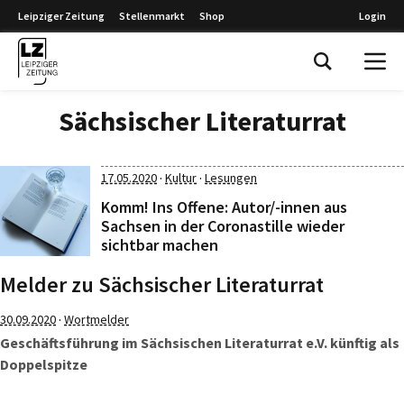
Leipziger Zeitung
Stellenmarkt
Shop
Login
Leipziger Zeitung
Sächsischer Literaturrat
·
·
17.05.2020
Kultur
Lesungen
Komm! Ins Offene: Autor/-innen aus
Sachsen in der Coronastille wieder
sichtbar machen
Melder zu Sächsischer Literaturrat
·
30.09.2020
Wortmelder
Geschäftsführung im Sächsischen Literaturrat e.V. künftig als
Doppelspitze