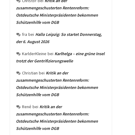
Christof
bei
Kritik an der
zusammengeschusterten Rentenreform:
Ostdeutsche Ministerpräsidenten bekommen
Schützenhilfe vom DGB
fra
bei
Hallo Leipzig: So startet Donnerstag,
der 6. August 2026
KarlderKleine
bei
Karlhelga – eine grüne Insel
trotzt der Gentrifizierungswelle
Christian
bei
Kritik an der
zusammengeschusterten Rentenreform:
Ostdeutsche Ministerpräsidenten bekommen
Schützenhilfe vom DGB
René
bei
Kritik an der
zusammengeschusterten Rentenreform:
Ostdeutsche Ministerpräsidenten bekommen
Schützenhilfe vom DGB