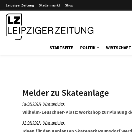
Leipziger Zeitung
Stellenmarkt
Shop
Leipziger Zeitung
STARTSEITE
POLITIK
WIRTSCHAFT
Melder zu Skateanlage
04.06.2026
Wortmelder
·
Wilhelm-Leuschner-Platz: Workshop zur Planung de
18.06.2025
Wortmelder
·
Ideen für den geplanten Skatepark Paunsdorf werd