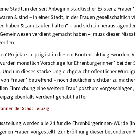
 eine Stadt, in der seit Anbeginn städtischer Existenz Frauen*
 waren & sind – in einer Stadt, in der Frauen gesellschaftlich v
n haben & „am Laufen halten“ – und sich „in herausragender
 Gemeinwesen verdient gemacht haben – muss dieser Missst
werden.
en*Projekte Leipzig ist in diesem Kontext aktiv geworden: Vo
wurden monatlich Vorschläge für Ehrenbürgerinnen* bei der 
t. Und um dieses starke Ungleichgewicht öffentlicher Würdig
 von Frauen* betreffend – noch deutlicher sichtbar zu mache
llen Einreichung eine weitere Frau* posthum vorgeschlagen,
eipzig ebenfalls verdient gehabt hätte.
:innen der Stadt Leipzig
usstellung werden alle 24 für die Ehrenbürgerinnen-Würde [i
genen Frauen vorgestellt. Zur Eröffnung dieser besonderen A