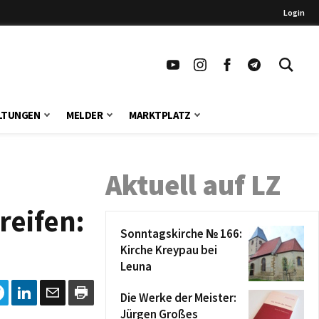
Login
LTUNGEN
MELDER
MARKTPLATZ
Aktuell auf LZ
reifen:
Sonntagskirche № 166:
Kirche Kreypau bei
Leuna
Die Werke der Meister:
Jürgen Großes