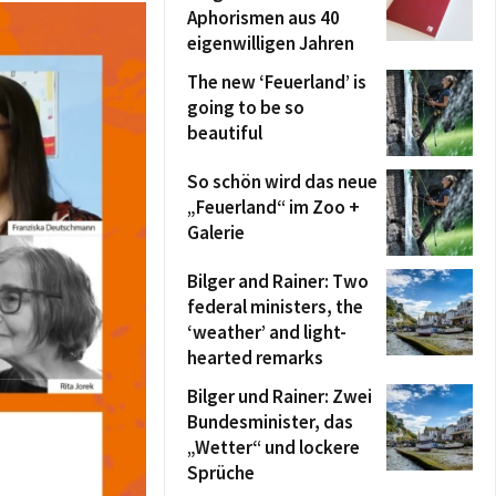
Aphorismen aus 40
eigenwilligen Jahren
The new ‘Feuerland’ is
going to be so
beautiful
So schön wird das neue
„Feuerland“ im Zoo +
Galerie
Bilger and Rainer: Two
federal ministers, the
‘weather’ and light-
hearted remarks
Bilger und Rainer: Zwei
Bundesminister, das
„Wetter“ und lockere
Sprüche