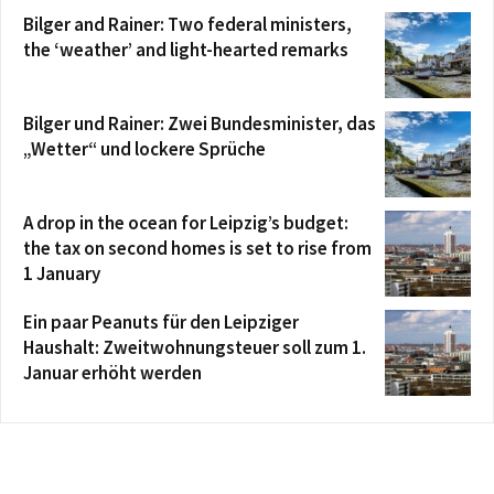
Bilger and Rainer: Two federal ministers,
the ‘weather’ and light-hearted remarks
Bilger und Rainer: Zwei Bundesminister, das
„Wetter“ und lockere Sprüche
A drop in the ocean for Leipzig’s budget:
the tax on second homes is set to rise from
1 January
Ein paar Peanuts für den Leipziger
Haushalt: Zweitwohnungsteuer soll zum 1.
Januar erhöht werden