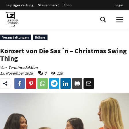
Leipziger Zeitung
Stellenmarkt
Shop
Login
Leipziger Zeitung
Veranstaltungen
Bühne
Konzert von Die Sax´n – Christmas Swing
Thing
Von
Terminredaktion
13. November 2018
0
120