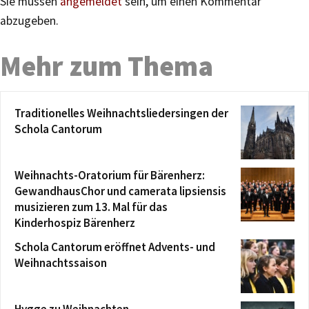
Sie müssen
angemeldet
sein, um einen Kommentar
abzugeben.
Mehr zum Thema
Traditionelles Weihnachtsliedersingen der
Schola Cantorum
Weihnachts-Oratorium für Bärenherz:
GewandhausChor und camerata lipsiensis
musizieren zum 13. Mal für das
Kinderhospiz Bärenherz
Schola Cantorum eröffnet Advents- und
Weihnachtssaison
Hygge zu Weihnachten