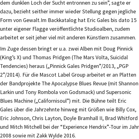
dem dunklen Loch der Sucht entronnen zu sein”, sagte er
dazu, bezieht seither immer wieder Stellung gegen jegliche
Form von Gewalt.Im Backkatalog hat Eric Gales bis dato 15
unter eigener Flagge veröffentlichte Studioalben, zudem
arbeitet er seit jeher viel mit anderen Künstlern zusammen.
Im Zuge dessen bringt er u.a. zwei Alben mit Doug Pinnick
(King’s X) und Thomas Pridgen (The Mars Volta, Suicidal
Tendencies) heraus („Pinnick Gales Pridgen”/2013, „PGP
2”/2014). Für die Mascot Label Group arbeitet er an Platten
der Bandprojekte The Apocalypse Blues Revue (mit Shannon
Larkin und Tony Rombola von Godsmack) und Supersonic
Blues Machine („Californisoul”) mit. Die Bühne teilt Eric
Gales über die Jahrzehnte hinweg mit Größen wie Billy Cox,
Eric Johnson, Chris Layton, Doyle Bramhall II, Brad Whitford
und Mitch Mitchell bei der “Experience Hendrix”-Tour im Jahr
2008 sowie mit Zakk Wylde 2016.