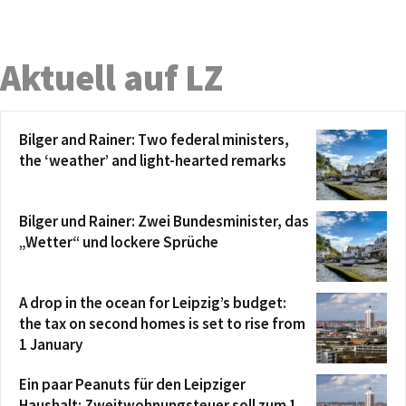
Aktuell auf LZ
Bilger and Rainer: Two federal ministers,
the ‘weather’ and light-hearted remarks
Bilger und Rainer: Zwei Bundesminister, das
„Wetter“ und lockere Sprüche
A drop in the ocean for Leipzig’s budget:
the tax on second homes is set to rise from
1 January
Ein paar Peanuts für den Leipziger
Haushalt: Zweitwohnungsteuer soll zum 1.