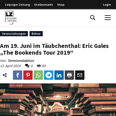
Leipziger Zeitung
Stellenmarkt
Shop
Login
Leipziger Zeitung
Veranstaltungen
Bühne
Am 19. Juni im Täubchenthal: Eric Gales
„The Bookends Tour 2019“
Von
Terminredaktion
13. April 2019
0
83